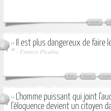
danger
d
Il est plus dangereux de faire l
0
-
Francis Picabia
bien
danger
dange
L'homme puissant qui joint l'au
0
l'éloquence devient un citoyen 