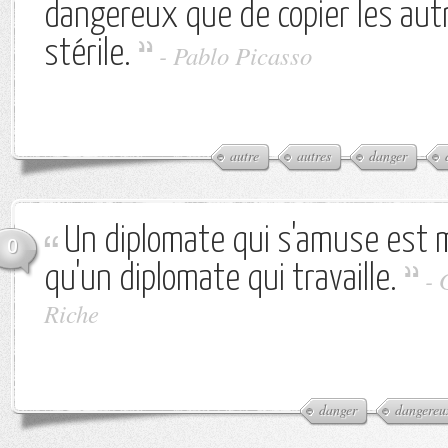
dangereux que de copier les autre
stérile.
-
Pablo Picasso
autre
autres
danger
Un diplomate qui s'amuse est
0
qu'un diplomate qui travaille.
-
Riche
danger
dangereu