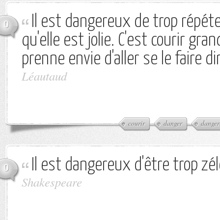
Il est dangereux de trop répét
0
qu'elle est jolie. C'est courir gran
prenne envie d'aller se le faire dir
Léautaud
courir
danger
danger
Il est dangereux d'être trop zél
0
Shakespeare