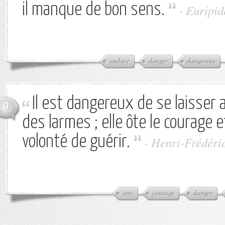
il manque de bon sens.
-
Euripid
audace
danger
dangereux
Il est dangereux de se laisser al
0
des larmes ; elle ôte le courage 
volonté de guérir.
-
Henri-Frédéri
ami
courage
danger