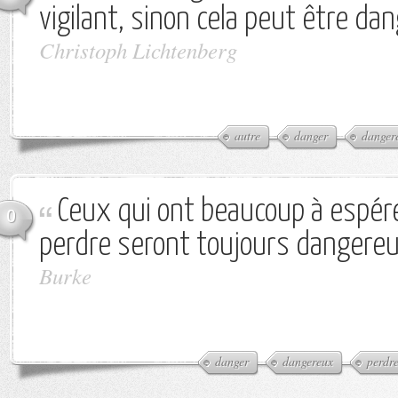
vigilant, sinon cela peut être da
Christoph Lichtenberg
autre
danger
danger
Ceux qui ont beaucoup à espére
0
perdre seront toujours dangereu
Burke
danger
dangereux
perdr