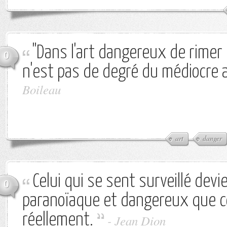
"Dans l'art dangereux de rimer et
0
n'est pas de degré du médiocre a
Boileau
art
danger
Celui qui se sent surveillé devi
0
paranoïaque et dangereux que cel
réellement.
-
Jean Dion