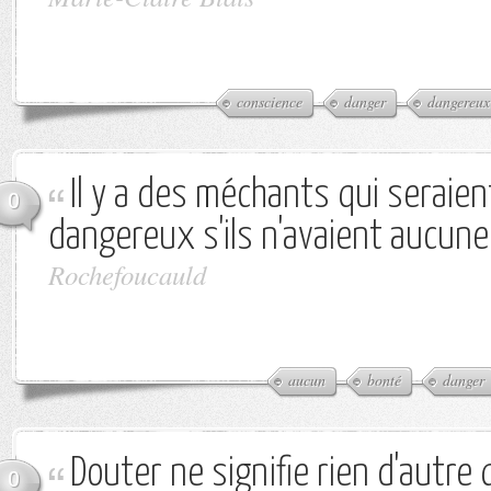
conscience
danger
dangereux
Il y a des méchants qui seraie
0
dangereux s'ils n'avaient aucune
Rochefoucauld
aucun
bonté
danger
Douter ne signifie rien d'autre 
0