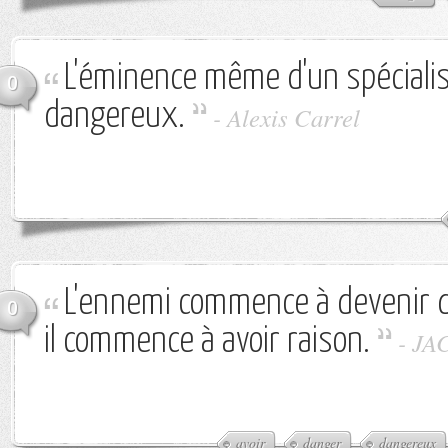
L'éminence même d'un spécialis
0
dangereux.
-
Alexis Carrel
L'ennemi commence à devenir
0
il commence à avoir raison.
-
JA
avoir
danger
dangereux