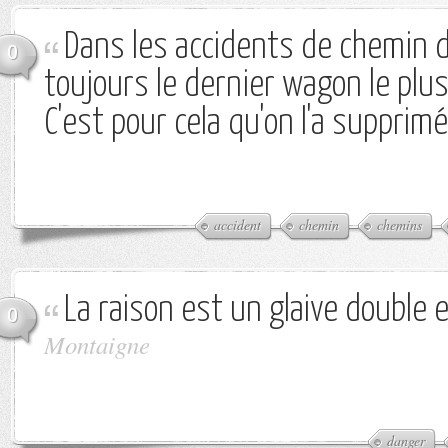
Dans les accidents de chemin de
0
toujours le dernier wagon le plu
C'est pour cela qu'on l'a supprimé
accident
chemin
chemins
La raison est un glaive double 
0
Montaigne
danger