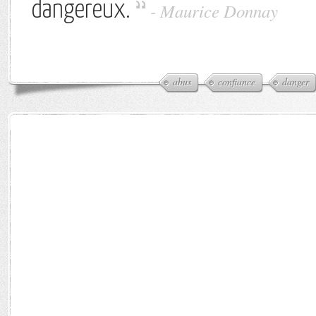
dangereux.
-
Maurice Donnay
abus
confiance
danger