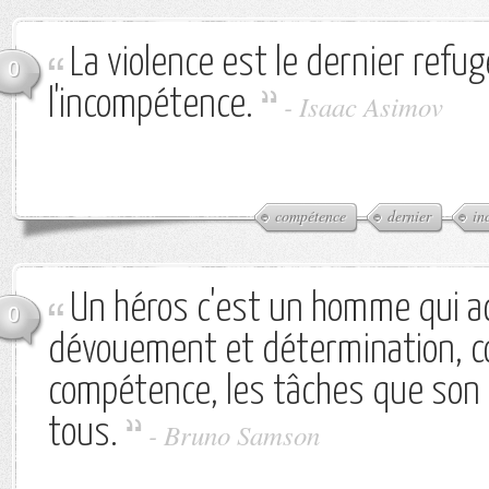
La violence est le dernier refu
0
l'incompétence.
-
Isaac Asimov
compétence
dernier
in
Un héros c'est un homme qui a
0
dévouement et détermination, c
compétence, les tâches que son
tous.
-
Bruno Samson