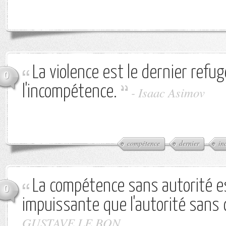
La violence est le dernier refu
0
l'incompétence.
-
Isaac Asimov
compétence
dernier
in
La compétence sans autorité e
0
impuissante que l'autorité sans
GUSTAVE LE BON