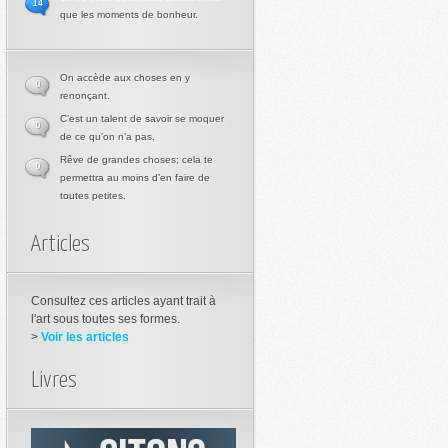
14
que les moments de bonheur.
On accède aux choses en y
0
renonçant.
C’est un talent de savoir se moquer
0
de ce qu’on n’a pas.
Rêve de grandes choses; cela te
0
permettra au moins d’en faire de
toutes petites.
Articles
Consultez ces articles ayant trait à
l'art sous toutes ses formes.
>
Voir les articles
Livres