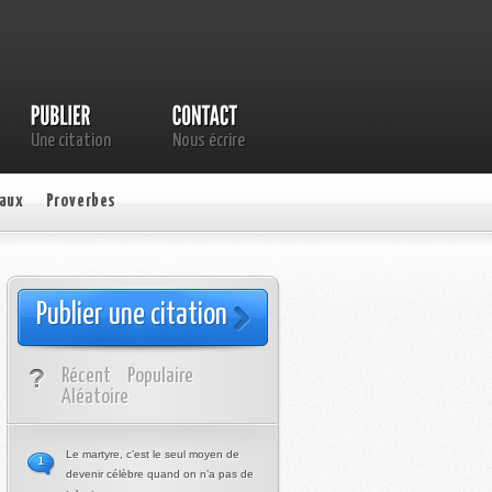
Une citation
Nous écrire
aux
Proverbes
Publier une citation
Récent
Populaire
Aléatoire
Le martyre, c’est le seul moyen de
1
devenir célèbre quand on n’a pas de