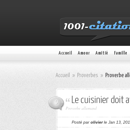
Accueil
Amour
Amitié
Famille
Accueil
»
Proverbes
»
Proverbe all
Le cuisinier doit 
0
Proverbe allemand
Posté par
olivier
le Jan 13, 20