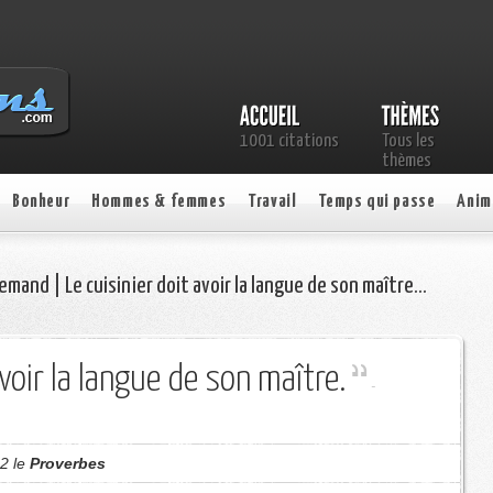
1001 citations
Tous les
thèmes
Bonheur
Hommes & femmes
Travail
Temps qui passe
Anim
emand | Le cuisinier doit avoir la langue de son maître…
avoir la langue de son maître.
-
12 le
Proverbes