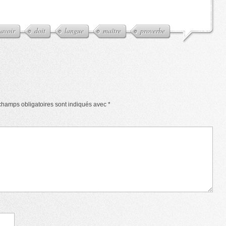
avoir
doit
langue
maître
proverbe
champs obligatoires sont indiqués avec
*