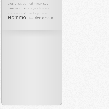
pierre
seul
autres
mort
mieux
dieu
monde
vivre
gens
bonheur
vie
temps
savoir
mal
sage
coeur
Homme
rien
amour
raison