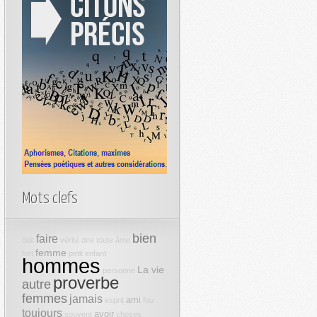
Mots clefs
bien
faire
doit
vérité
dire
toute
âme
femme
fort
petit
enfant
hommes
La vie
personne
proverbe
autre
femmes
jamais
ami
esprit
fou
toujours
avoir
souvent
choses