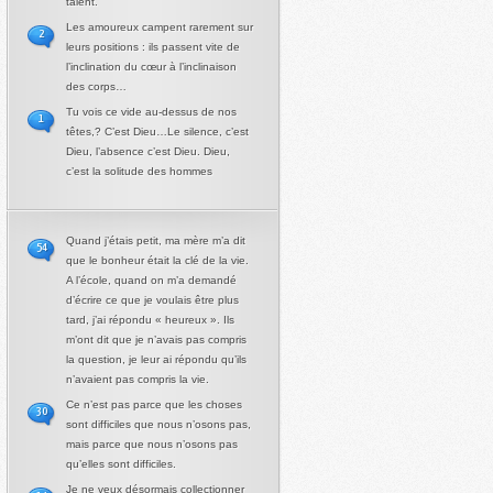
talent.
Les amoureux campent rarement sur
2
leurs positions : ils passent vite de
l’inclination du cœur à l’inclinaison
des corps…
Tu vois ce vide au-dessus de nos
1
têtes,? C’est Dieu…Le silence, c’est
Dieu, l’absence c’est Dieu. Dieu,
c’est la solitude des hommes
Quand j’étais petit, ma mère m’a dit
54
que le bonheur était la clé de la vie.
A l’école, quand on m’a demandé
d’écrire ce que je voulais être plus
tard, j’ai répondu « heureux ». Ils
m’ont dit que je n’avais pas compris
la question, je leur ai répondu qu’ils
n’avaient pas compris la vie.
Ce n’est pas parce que les choses
30
sont difficiles que nous n’osons pas,
mais parce que nous n’osons pas
qu’elles sont difficiles.
Je ne veux désormais collectionner