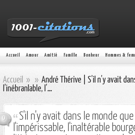
Accueil
Amour
Amitié
Famille
Bonheur
Hommes & fem
Accueil
»
»
André Thérive | S’il n’y avait da
l’inébranlable, l’…
S'il n'y avait dans le monde que 
0
l'impérissable, l'inaltérable bourge