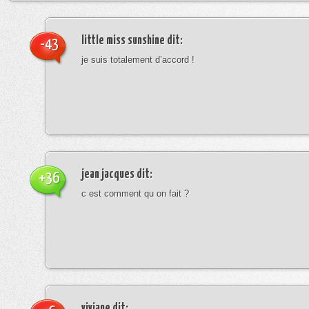
little miss sunshine
dit:
-43
je suis totalement d’accord !
jean jacques
dit:
+36
c est comment qu on fait ?
viviane
dit: