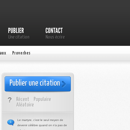
Une citation
Nous écrire
aux
Proverbes
Publier une citation
Récent
Populaire
Aléatoire
Le martyre, c’est le seul moyen de
1
devenir célèbre quand on n’a pas de