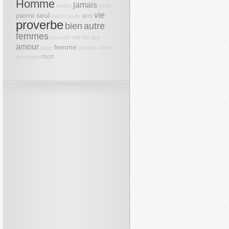
Homme
jamais
temps
gens
vie
pierre
seul
ami
raison
toute
proverbe
bien
autre
femmes
souvent
mal
fou
dire
amour
femme
sage
choses
vérité
mort
personne