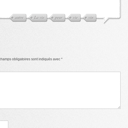
autre
La vie
peur
vie
vin
champs obligatoires sont indiqués avec
*