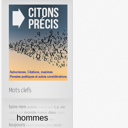
Mots clefs
faire
rien
La vie
autres
savoir
petit
monde
dieu
mieux
enfant
doit
coeur
hommes
vivre
fort
toujours
avoir
esprit
bonheur
âme