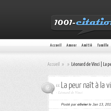
Accueil
Amour
Amitié
Famille
Accueil
»
»
Léonard de Vinci | La pe
La peur naît à la 
0
- Léonard de Vinci
Posté par
olivier
le Jan 13, 201