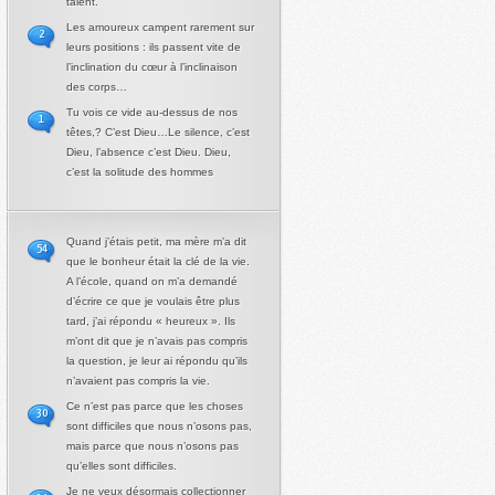
talent.
Les amoureux campent rarement sur
2
leurs positions : ils passent vite de
l’inclination du cœur à l’inclinaison
des corps…
Tu vois ce vide au-dessus de nos
1
têtes,? C’est Dieu…Le silence, c’est
Dieu, l’absence c’est Dieu. Dieu,
c’est la solitude des hommes
Quand j’étais petit, ma mère m’a dit
54
que le bonheur était la clé de la vie.
A l’école, quand on m’a demandé
d’écrire ce que je voulais être plus
tard, j’ai répondu « heureux ». Ils
m’ont dit que je n’avais pas compris
la question, je leur ai répondu qu’ils
n’avaient pas compris la vie.
Ce n’est pas parce que les choses
30
sont difficiles que nous n’osons pas,
mais parce que nous n’osons pas
qu’elles sont difficiles.
Je ne veux désormais collectionner