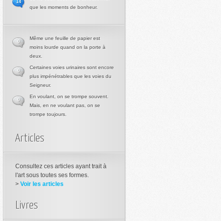
14
que les moments de bonheur.
Même une feuille de papier est
0
moins lourde quand on la porte à
deux.
Certaines voies urinaires sont encore
0
plus impénétrables que les voies du
Seigneur.
En voulant, on se trompe souvent.
0
Mais, en ne voulant pas, on se
trompe toujours.
Articles
Consultez ces articles ayant trait à
l'art sous toutes ses formes.
>
Voir les articles
Livres