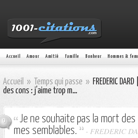
Accueil
Amour
Amitié
Famille
Bonheur
Hommes & fem
Accueil
»
Temps qui passe
»
FREDERIC DARD |
des cons : j’aime trop m…
Je ne souhaite pas la mort des 
0
mes semblables.
- FREDERIC D