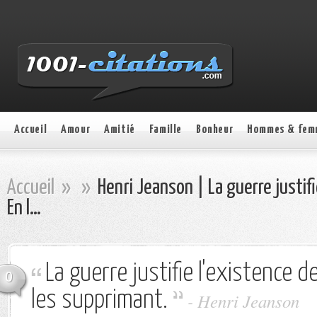
Accueil
Amour
Amitié
Famille
Bonheur
Hommes & fem
Accueil
»
»
Henri Jeanson | La guerre justifi
En l…
La guerre justifie l'existence de
0
les supprimant.
- Henri Jeanson