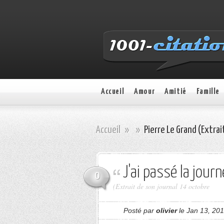
Accueil
Amour
Amitié
Famille
Accueil
»
»
Pierre Le Grand (Extrai
J'ai passé la jour
0
(Extrait de son journal 14 octobre
Posté par
olivier
le Jan 13, 201