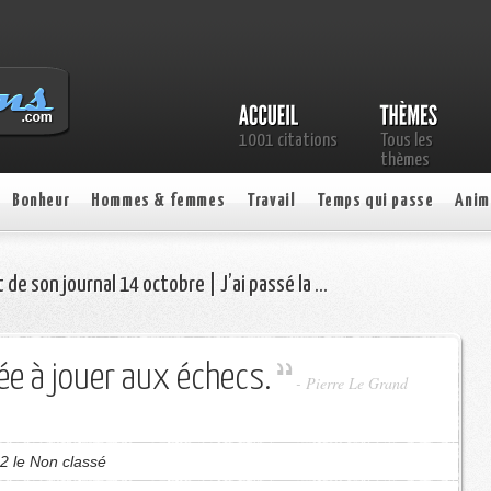
1001 citations
Tous les
thèmes
Bonheur
Hommes & femmes
Travail
Temps qui passe
Anim
t de son journal 14 octobre | J’ai passé la …
née à jouer aux échecs.
- Pierre Le Grand
2 le Non classé