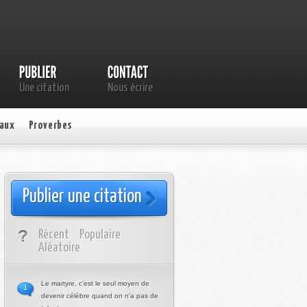
Une citation
Nous écrire
aux
Proverbes
Publier une citation
Récent
Populaire
Aléatoire
Le martyre, c’est le seul moyen de
1
devenir célèbre quand on n’a pas de