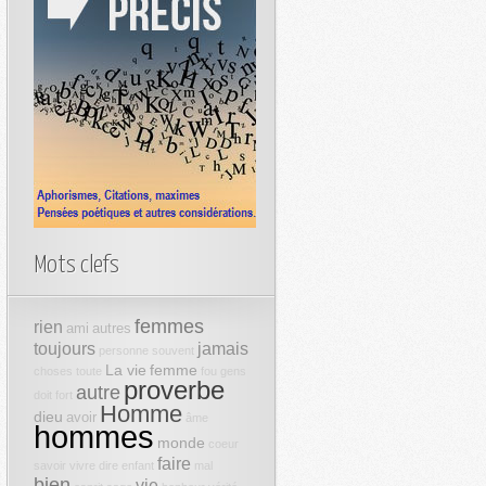
Mots clefs
femmes
rien
ami
autres
toujours
jamais
personne
souvent
La vie
femme
choses
toute
fou
gens
proverbe
autre
doit
fort
Homme
dieu
avoir
âme
hommes
monde
coeur
faire
savoir
vivre
dire
enfant
mal
bien
vie