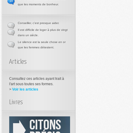
14
que les moments de bonheur.
Conseiller, c’est presque aider.
0
Il est difficile de loger à plus de vingt
0
dans un siècle.
Le silence est la seule chose en or
0
que les femmes détestent.
Articles
Consultez ces articles ayant trait à
l'art sous toutes ses formes.
>
Voir les articles
Livres