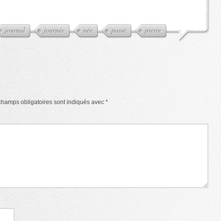
journal
journée
née
passé
pierre
champs obligatoires sont indiqués avec
*