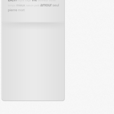
esprit
sage
bonheur
vérité
amour
seul
mieux
temps
raison
petit
pierre
mort