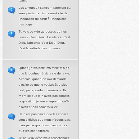
talent.
Les amoureux campent rarement sur
2
leurs positions : ils passent vite de
l’inclination du cœur à l’inclinaison
des corps…
Tu vois ce vide au-dessus de nos
1
têtes,? C’est Dieu…Le silence, c’est
Dieu, l’absence c’est Dieu. Dieu,
c’est la solitude des hommes
Quand j’étais petit, ma mère m’a dit
54
que le bonheur était la clé de la vie.
A l’école, quand on m’a demandé
d’écrire ce que je voulais être plus
tard, j’ai répondu « heureux ». Ils
m’ont dit que je n’avais pas compris
la question, je leur ai répondu qu’ils
n’avaient pas compris la vie.
Ce n’est pas parce que les choses
30
sont difficiles que nous n’osons pas,
mais parce que nous n’osons pas
qu’elles sont difficiles.
Je ne veux désormais collectionner