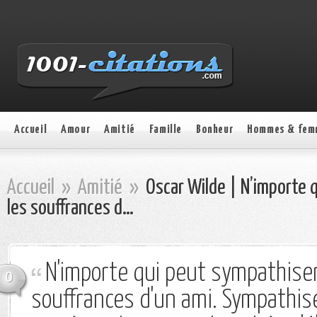
Accueil
Amour
Amitié
Famille
Bonheur
Hommes & fem
Accueil
»
Amitié
»
Oscar Wilde | N’importe 
les souffrances d…
N'importe qui peut sympathiser
0
souffrances d'un ami. Sympathis