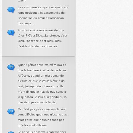
talent.
Les amoureux campent rarement sur
2
leurs positions : ils passent vite de
l’inclination du cœur à l’inclinaison
des corps…
Tu vois ce vide au-dessus de nos
1
têtes,? C’est Dieu…Le silence, c’est
Dieu, l’absence c’est Dieu. Dieu,
c’est la solitude des hommes
Quand j’étais petit, ma mère m’a dit
54
que le bonheur était la clé de la vie.
A l’école, quand on m’a demandé
d’écrire ce que je voulais être plus
tard, j’ai répondu « heureux ». Ils
m’ont dit que je n’avais pas compris
la question, je leur ai répondu qu’ils
n’avaient pas compris la vie.
Ce n’est pas parce que les choses
30
sont difficiles que nous n’osons pas,
mais parce que nous n’osons pas
qu’elles sont difficiles.
Je ne veux désormais collectionner