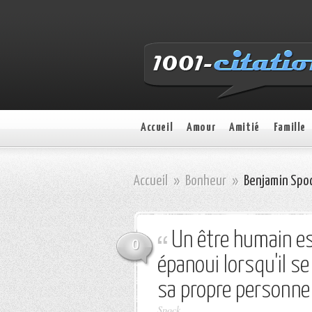
Accueil
Amour
Amitié
Famille
Accueil
»
Bonheur
»
Benjamin Spoc
Un être humain es
0
épanoui lorsqu'il s
sa propre personne 
Spock