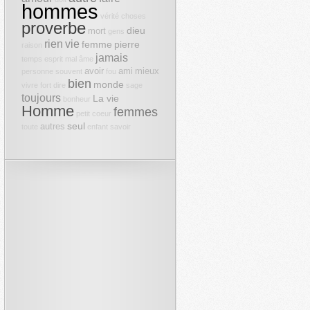
hommes
vérité
choses
proverbe
dieu
mort
gens
rien
vie
femme
pierre
raison
jamais
temps
esprit
mal
âme
avoir
ami
mieux
personne
souvent
fou
bien
monde
vivre
fort
dire
sage
toujours
La vie
bonheur
Homme
femmes
petit
coeur
seul
autres
toute
enfant
savoir