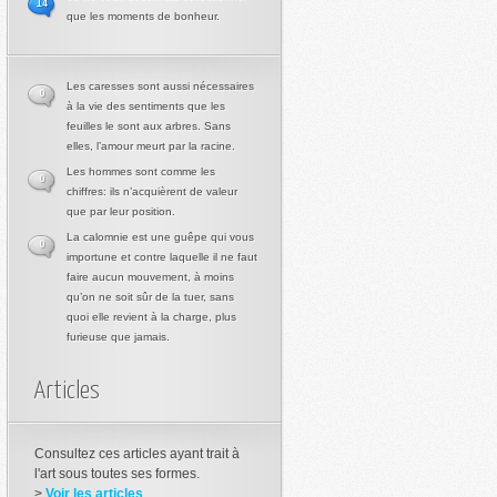
14
que les moments de bonheur.
Les caresses sont aussi nécessaires
0
à la vie des sentiments que les
feuilles le sont aux arbres. Sans
elles, l’amour meurt par la racine.
Les hommes sont comme les
0
chiffres: ils n’acquièrent de valeur
que par leur position.
La calomnie est une guêpe qui vous
0
importune et contre laquelle il ne faut
faire aucun mouvement, à moins
qu’on ne soit sûr de la tuer, sans
quoi elle revient à la charge, plus
furieuse que jamais.
Articles
Consultez ces articles ayant trait à
l'art sous toutes ses formes.
>
Voir les articles