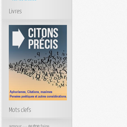
Livres
Mots clefs
autre
amour
faire
doit