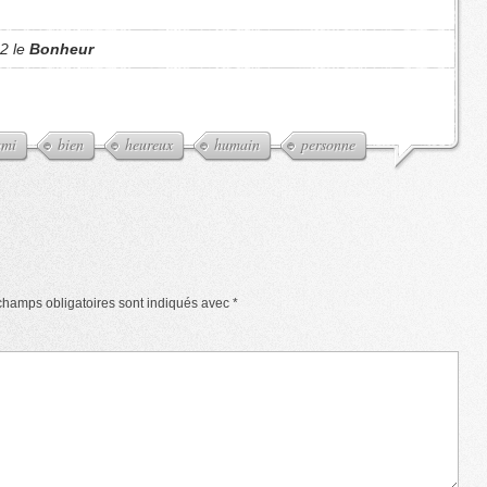
12 le
Bonheur
ami
bien
heureux
humain
personne
champs obligatoires sont indiqués avec
*