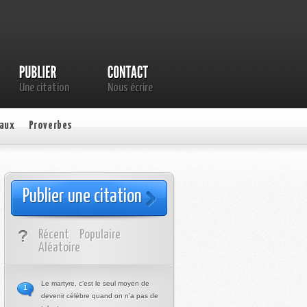
Une citation
Nous écrire
aux
Proverbes
Publier une citation
Récent
Populaire
Aléatoire
Le martyre, c’est le seul moyen de
1
devenir célèbre quand on n’a pas de