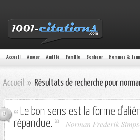
Accueil
Amour
Amitié
Famille
Bonheur
Hommes & fem
Accueil
»
Résultats de recherche pour norma
Le bon sens est la forme d'alién
0
répandue.
-
Norman Frederik Simps