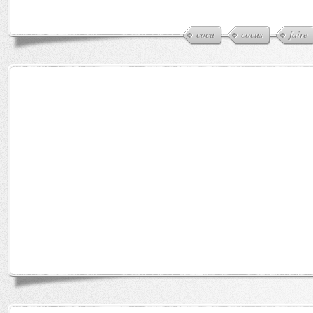
cocu
cocus
faire