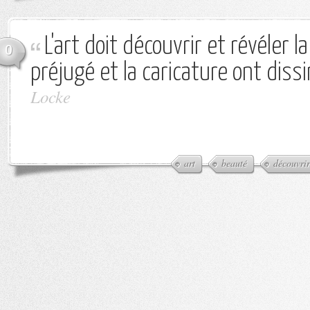
L'art doit découvrir et révéler l
0
préjugé et la caricature ont diss
Locke
art
beauté
découvrir