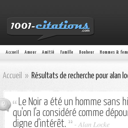
Accueil
Amour
Amitié
Famille
Bonheur
Hommes & fem
Accueil
»
Résultats de recherche pour alan l
Le Noir a été un homme sans hi
0
qu'on l'a considéré comme dépou
digne d'intérêt.
-
Alan Locke