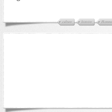
culture
histoire
Homm