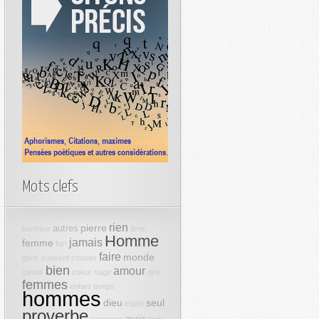
Mots clefs
rien
pierre
autres
bonheur
âme
Homme
jamais
femme
fort
faire
monde
gens
souvent
choses
bien
amour
savoir
coeur
sage
dire
femmes
enfant
temps
hommes
dieu
seul
esprit
proverbe