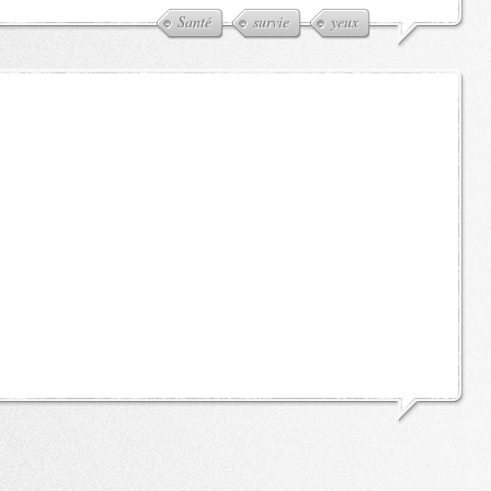
Santé
survie
yeux