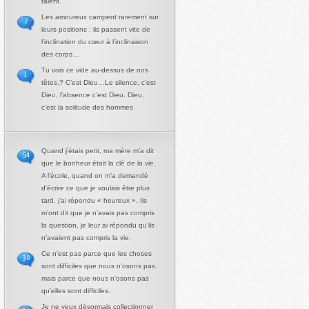
talent.
Les amoureux campent rarement sur
2
leurs positions : ils passent vite de
l’inclination du cœur à l’inclinaison
des corps…
Tu vois ce vide au-dessus de nos
1
têtes,? C’est Dieu…Le silence, c’est
Dieu, l’absence c’est Dieu. Dieu,
c’est la solitude des hommes
Quand j’étais petit, ma mère m’a dit
54
que le bonheur était la clé de la vie.
A l’école, quand on m’a demandé
d’écrire ce que je voulais être plus
tard, j’ai répondu « heureux ». Ils
m’ont dit que je n’avais pas compris
la question, je leur ai répondu qu’ils
n’avaient pas compris la vie.
Ce n’est pas parce que les choses
30
sont difficiles que nous n’osons pas,
mais parce que nous n’osons pas
qu’elles sont difficiles.
Je ne veux désormais collectionner