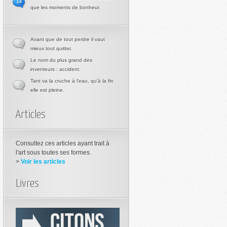
14
que les moments de bonheur.
Avant que de tout perdre il vaut
0
mieux tout quitter.
Le nom du plus grand des
0
inventeurs : accident.
Tant va la cruche à l’eau, qu’à la fin
0
elle est pleine.
Articles
Consultez ces articles ayant trait à
l'art sous toutes ses formes.
>
Voir les articles
Livres