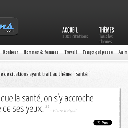
1001 citations
Tous les
thèmes
Bonheur
Hommes & femmes
Travail
Temps qui passe
Anim
te de citations ayant trait au thème " Santé "
 que la santé, on s'y accroche
e de ses yeux.
-
Pierre Boisjoli