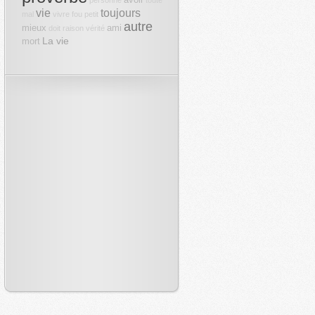
avoir
personne
toute
vie
toujours
mal
vivre
fou
petit
autre
mieux
ami
doit
raison
vérité
La vie
mort