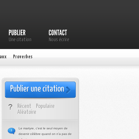
Une citation
Nous écrire
aux
Proverbes
Publier une citation
Récent
Populaire
Aléatoire
Le martyre, c’est le seul moyen de
1
devenir célèbre quand on n’a pas de