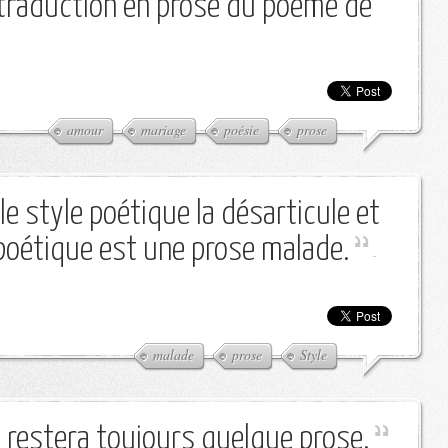
 traduction en prose du poème de
amour
mariage
poésie
prose
 le style poétique la désarticule et
 poétique est une prose malade.
-
malade
prose
Style
n restera toujours quelque prose.