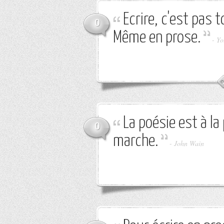
Ecrire, c'est pas 
0
Même en prose.
-
Yo
La poésie est à la
0
marche.
-
John Wain