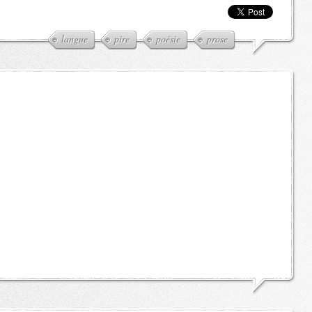
langue
pire
poésie
prose