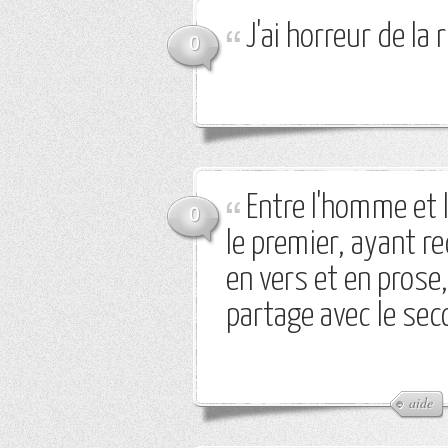
J'ai horreur de la
0
Entre l'homme et l
0
le premier, ayant re
en vers et en prose,
partage avec le sec
aide