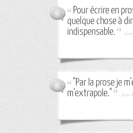
Pour écrire en pro
0
quelque chose à dire
indispensable.
-
Loui
"Par la prose je m
0
m'extrapole."
-
Alain 