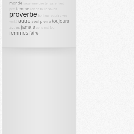
monde
sage
âme
dire
temps
enfant
femme
petit
raison
toute
savoir
proverbe
bonheur
esprit
vivre
autre
toujours
seul
pierre
vérité
jamais
autres
gens
mal
fou
femmes
faire