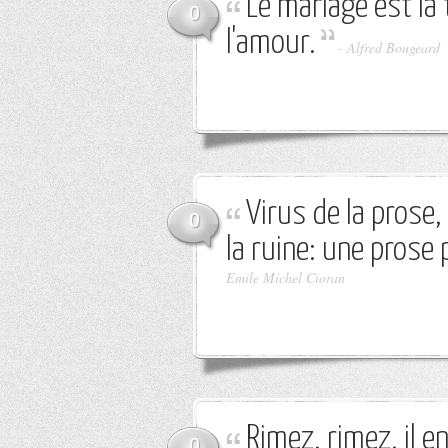
Le mariage est la
0
l'amour.
-
Alfred Bougeard
Virus de la prose,
0
la ruine: une prose
Emile Michel Cioran
Rimez, rimez, il e
0