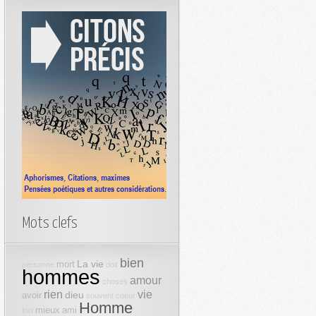
Mots clefs
bien
La vie
mort
personne
doit
hommes
amour
choses
rien
vie
dieu
avoir
souvent
coeur
Homme
mieux
ami
fort