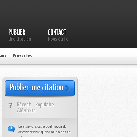
Une citation
Nous écrire
aux
Proverbes
Publier une citation
Récent
Populaire
Aléatoire
Le martyre, c’est le seul moyen de
1
devenir célèbre quand on n’a pas de