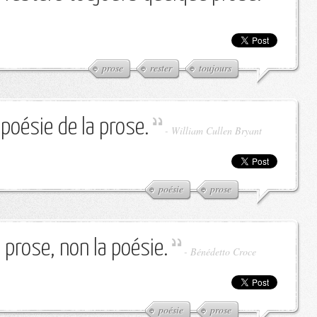
prose
rester
toujours
 poésie de la prose.
-
William Cullen Bryant
poésie
prose
a prose, non la poésie.
-
Bénédetto Croce
poésie
prose