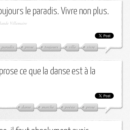
toujours le paradis. Vivre non plus.
lande Villemaire
paradis
prose
toujours
ville
vivre
 prose ce que la danse est à la
danse
marche
poésie
prose