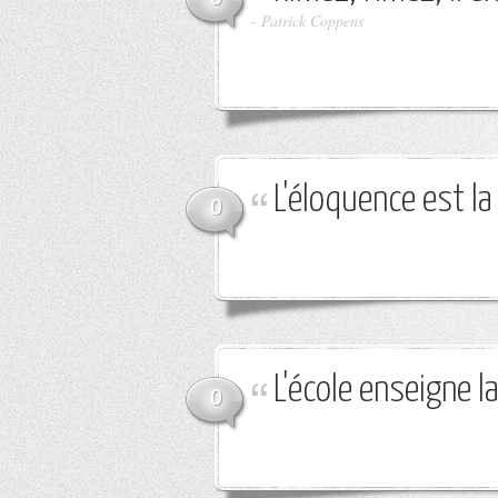
-
Patrick Coppens
L'éloquence est la
0
L'école enseigne l
0