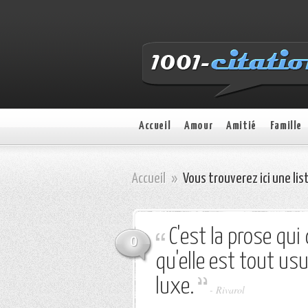
Accueil
Amour
Amitié
Famille
Accueil
»
Vous trouverez ici une lis
C'est la prose qui
0
qu'elle est tout usu
luxe.
-
Rivarol