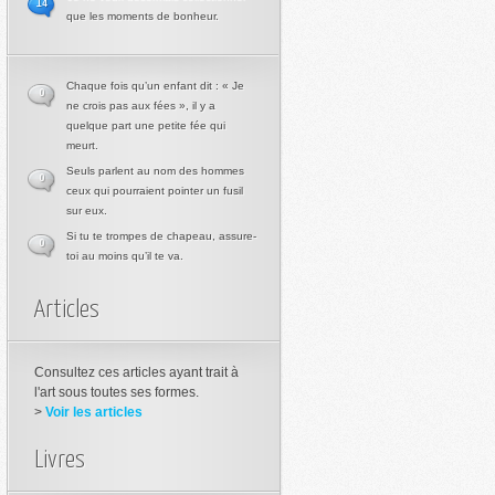
14
que les moments de bonheur.
Chaque fois qu’un enfant dit : « Je
0
ne crois pas aux fées », il y a
quelque part une petite fée qui
meurt.
Seuls parlent au nom des hommes
0
ceux qui pourraient pointer un fusil
sur eux.
Si tu te trompes de chapeau, assure-
0
toi au moins qu’il te va.
Articles
Consultez ces articles ayant trait à
l'art sous toutes ses formes.
>
Voir les articles
Livres