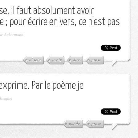
se, il faut absolument avoir
 ; pour écrire en vers, ce n'est pas
se Ackermann
absolu
avoir
dire
prose
'exprime. Par le poème je
Bosquet
poésie
prose