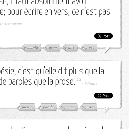
se, il faut absolument avoir
; pour écrire en vers, ce n'est pas
se Ackermann
absolu
avoir
dire
prose
ésie, c'est qu'elle dit plus que la
de paroles que la prose.
-
Voltaire
mérite
parole
poésie
prose