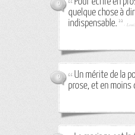
Pour écrire en pro
0
quelque chose à dire
indispensable.
-
Loui
Un mérite de la po
0
prose, et en moins 