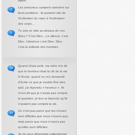
talent.
Les amoureux campent rarement sur
2
leurs positions : ils passent vite de
l’inclination du cœur à l’inclinaison
des corps…
Tu vois ce vide au-dessus de nos
1
têtes,? C’est Dieu…Le silence, c’est
Dieu, l’absence c’est Dieu. Dieu,
c’est la solitude des hommes
Quand j’étais petit, ma mère m’a dit
54
que le bonheur était la clé de la vie.
A l’école, quand on m’a demandé
d’écrire ce que je voulais être plus
tard, j’ai répondu « heureux ». Ils
m’ont dit que je n’avais pas compris
la question, je leur ai répondu qu’ils
n’avaient pas compris la vie.
Ce n’est pas parce que les choses
30
sont difficiles que nous n’osons pas,
mais parce que nous n’osons pas
qu’elles sont difficiles.
Je ne veux désormais collectionner