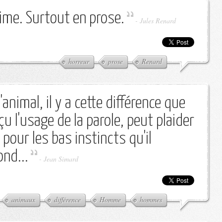
 rime. Surtout en prose.
-
Jules Renard
horreur
prose
Renard
'animal, il y a cette différence que
çu l'usage de la parole, peut plaider
 pour les bas instincts qu'il
ond...
-
Jean Simard
animaux
différence
Homme
hommes