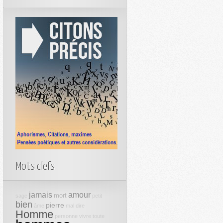
Mots clefs
jamais
amour
mort
sage
petit
bien
pierre
âme
mal
dire
Homme
personne
vivre
toute