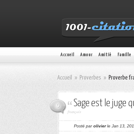
Accueil
Amour
Amitié
Famille
Accueil
»
Proverbes
»
Proverbe fra
Sage est le juge q
0
français
Posté par
olivier
le Jan 13, 20