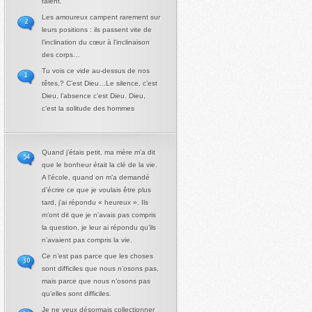
talent.
Les amoureux campent rarement sur
2
leurs positions : ils passent vite de
l’inclination du cœur à l’inclinaison
des corps…
Tu vois ce vide au-dessus de nos
1
têtes,? C’est Dieu…Le silence, c’est
Dieu, l’absence c’est Dieu. Dieu,
c’est la solitude des hommes
Quand j’étais petit, ma mère m’a dit
54
que le bonheur était la clé de la vie.
A l’école, quand on m’a demandé
d’écrire ce que je voulais être plus
tard, j’ai répondu « heureux ». Ils
m’ont dit que je n’avais pas compris
la question, je leur ai répondu qu’ils
n’avaient pas compris la vie.
Ce n’est pas parce que les choses
30
sont difficiles que nous n’osons pas,
mais parce que nous n’osons pas
qu’elles sont difficiles.
Je ne veux désormais collectionner