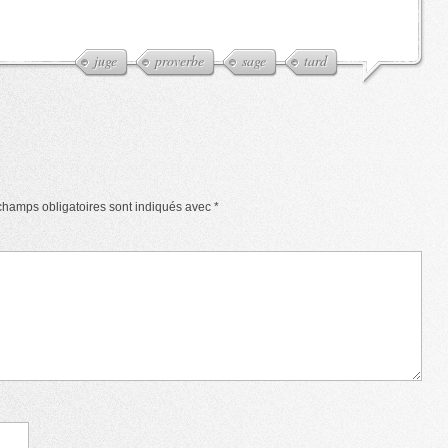
juge
proverbe
sage
tard
champs obligatoires sont indiqués avec
*