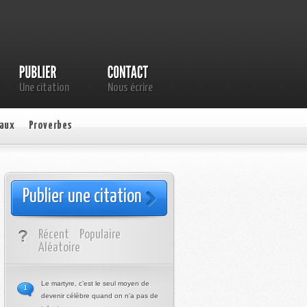
Une citation
Nous écrire
aux
Proverbes
Publier une citation
Récent
Populaire
Aléatoire
Le martyre, c’est le seul moyen de
1
devenir célèbre quand on n’a pas de