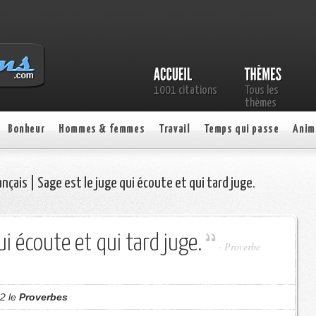
1001 citations
Tous les
thèmes
Bonheur
Hommes & femmes
Travail
Temps qui passe
Anim
nçais | Sage est le juge qui écoute et qui tard juge.
ui écoute et qui tard juge.
- Proverbe
12 le
Proverbes