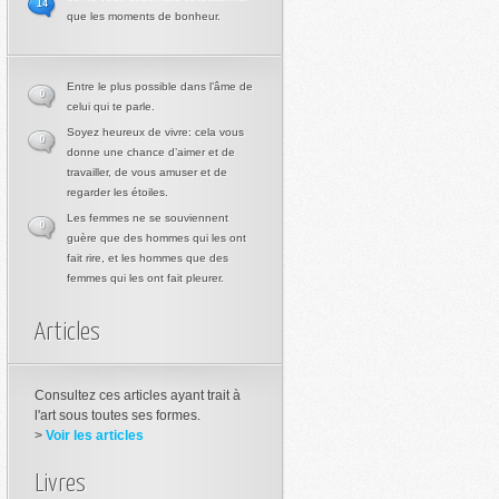
14
que les moments de bonheur.
Entre le plus possible dans l’âme de
0
celui qui te parle.
Soyez heureux de vivre: cela vous
0
donne une chance d’aimer et de
travailler, de vous amuser et de
regarder les étoiles.
Les femmes ne se souviennent
0
guère que des hommes qui les ont
fait rire, et les hommes que des
femmes qui les ont fait pleurer.
Articles
Consultez ces articles ayant trait à
l'art sous toutes ses formes.
>
Voir les articles
Livres