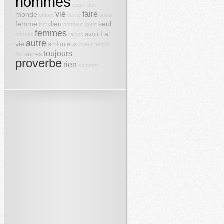
hommes
esprit
doit
vie
faire
monde
enfant
vérité
savoir
femme
dieu
seul
fort
bonheur
gens
femmes
La
avoir
choses
raison
autre
vie
ami
mieux
coeur
temps
toujours
autres
fou
proverbe
rien
souvent