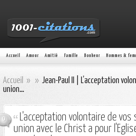
Accueil
Amour
Amitié
Famille
Bonheur
Hommes & fem
Accueil
»
»
Jean-Paul II | L’acceptation volo
union…
L'acceptation volontaire de vos
0
union avec le Christ a pour l'Egli