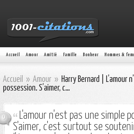
Accueil
Amour
Amitié
Famille
Bonheur
Hommes & fem
Accueil
»
Amour
»
Harry Bernard | L’amour n
possession. S’aimer, c…
L'amour n'est pas une simple p
0
S'aimer, c'est surtout se soutenir