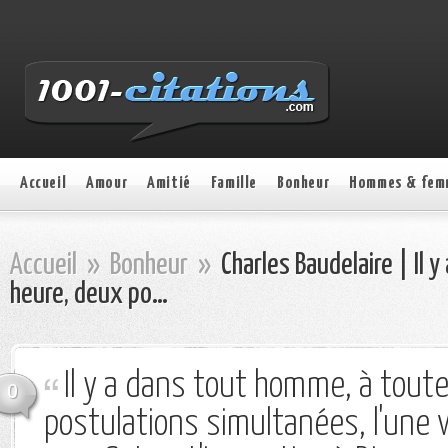
Accueil
Amour
Amitié
Famille
Bonheur
Hommes & fem
Accueil
»
Bonheur
»
Charles Baudelaire | Il 
heure, deux po…
Il y a dans tout homme, à tout
0
postulations simultanées, l'une v