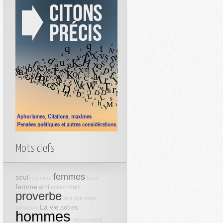
Mots clefs
femmes
seul
mal
vivre
toute
femme
ami
mort
enfant
proverbe
dire
doit
sage
La vie
autres
personne
hommes
raison
esprit