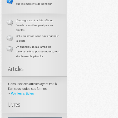
14
que les moments de bonheur.
L’escargot est à la fois mâle et
0
femelle, mais il ne peut pas en
profiter.
Celui qui désire sans agir engendre
0
la peste.
Un financier, ça n’a jamais de
0
remords, même pas de regrets, tout
simplement la pétoche.
Articles
Consultez ces articles ayant trait à
l'art sous toutes ses formes.
>
Voir les articles
Livres