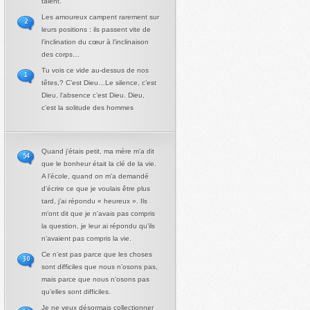
talent.
Les amoureux campent rarement sur
2
leurs positions : ils passent vite de
l’inclination du cœur à l’inclinaison
des corps…
Tu vois ce vide au-dessus de nos
1
têtes,? C’est Dieu…Le silence, c’est
Dieu, l’absence c’est Dieu. Dieu,
c’est la solitude des hommes
Quand j’étais petit, ma mère m’a dit
54
que le bonheur était la clé de la vie.
A l’école, quand on m’a demandé
d’écrire ce que je voulais être plus
tard, j’ai répondu « heureux ». Ils
m’ont dit que je n’avais pas compris
la question, je leur ai répondu qu’ils
n’avaient pas compris la vie.
Ce n’est pas parce que les choses
30
sont difficiles que nous n’osons pas,
mais parce que nous n’osons pas
qu’elles sont difficiles.
Je ne veux désormais collectionner