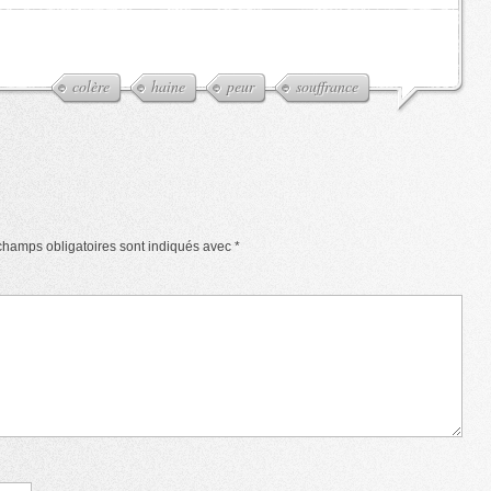
colère
haine
peur
souffrance
champs obligatoires sont indiqués avec
*