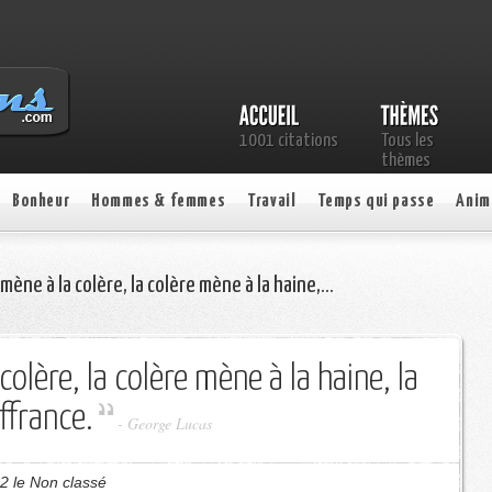
1001 citations
Tous les
thèmes
Bonheur
Hommes & femmes
Travail
Temps qui passe
Anim
mène à la colère, la colère mène à la haine,…
olère, la colère mène à la haine, la
ffrance.
- George Lucas
2 le Non classé