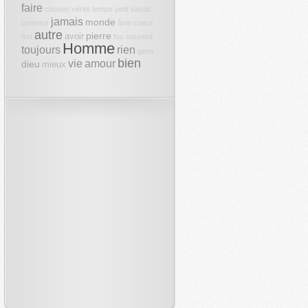
faire
choses
vérité
temps
petit
savoir
jamais
monde
bonheur
âme
coeur
autre
pierre
avoir
fort
fou
souvent
Homme
toujours
rien
gens
bien
vie
amour
dieu
mieux