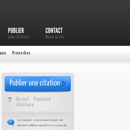
Une citation
Nous écrire
aux
Proverbes
Publier une citation
Récent
Populaire
Aléatoire
Le martyre, c’est le seul moyen de
1
devenir célèbre quand on n’a pas de