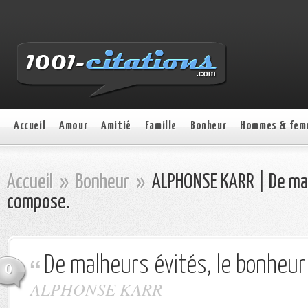
Accueil
Amour
Amitié
Famille
Bonheur
Hommes & fem
Accueil
»
Bonheur
»
ALPHONSE KARR | De mal
compose.
De malheurs évités, le bonheu
0
ALPHONSE KARR