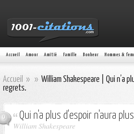
Accueil
Amour
Amitié
Famille
Bonheur
Hommes & fem
Accueil
»
»
William Shakespeare | Qui n’a plu
regrets.
Qui n'a plus d'espoir n'aura plu
0
William Shakespeare