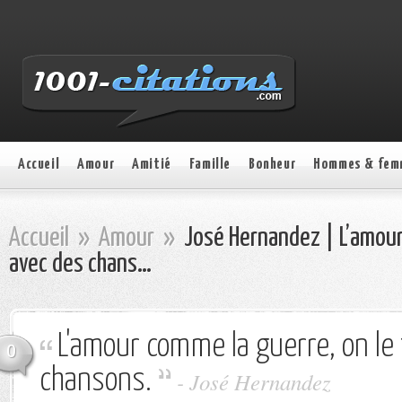
Accueil
Amour
Amitié
Famille
Bonheur
Hommes & fem
Accueil
»
Amour
»
José Hernandez | L’amour 
avec des chans…
L'amour comme la guerre, on le 
0
chansons.
- José Hernandez