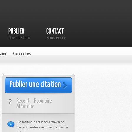
Une citation
Nous écrire
aux
Proverbes
Publier une citation
Récent
Populaire
Aléatoire
Le martyre, c’est le seul moyen de
1
devenir célèbre quand on n’a pas de