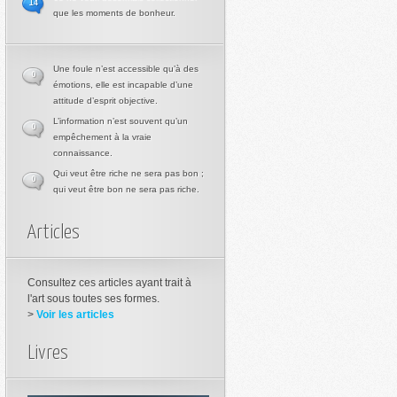
14
que les moments de bonheur.
Une foule n’est accessible qu’à des
0
émotions, elle est incapable d’une
attitude d’esprit objective.
L’information n’est souvent qu’un
0
empêchement à la vraie
connaissance.
Qui veut être riche ne sera pas bon ;
0
qui veut être bon ne sera pas riche.
Articles
Consultez ces articles ayant trait à
l'art sous toutes ses formes.
>
Voir les articles
Livres