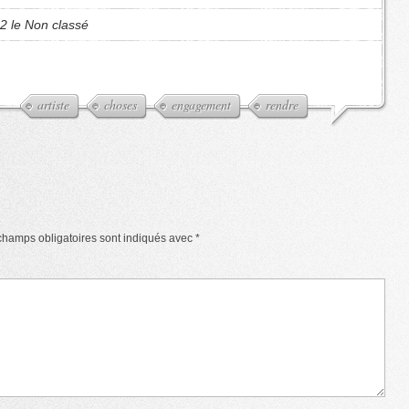
2 le Non classé
artiste
choses
engagement
rendre
champs obligatoires sont indiqués avec
*