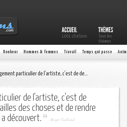
1001 citations
Tous les
thèmes
Bonheur
Hommes & femmes
Travail
Temps qui passe
Anim
gement particulier de l’artiste, c’est de de…
culier de l'artiste, c'est de
illes des choses et de rendre
 a découvert.
- Roger Vailland