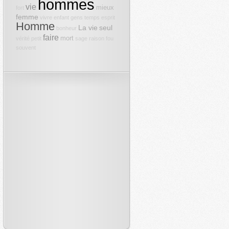
hommes
vie
mieux
fort
femme
vivre
enfant
gens
temps
esprit
Homme
La vie
seul
bonheur
faire
mort
vérité
petit
sage
raison
fou
souvent