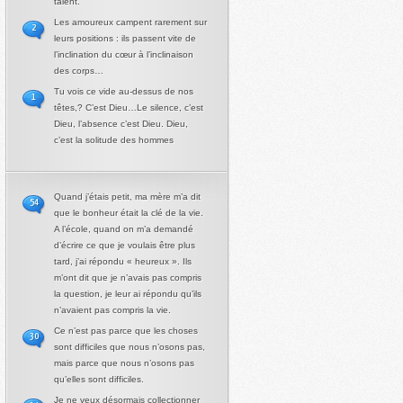
talent.
Les amoureux campent rarement sur
2
leurs positions : ils passent vite de
l’inclination du cœur à l’inclinaison
des corps…
Tu vois ce vide au-dessus de nos
1
têtes,? C’est Dieu…Le silence, c’est
Dieu, l’absence c’est Dieu. Dieu,
c’est la solitude des hommes
Quand j’étais petit, ma mère m’a dit
54
que le bonheur était la clé de la vie.
A l’école, quand on m’a demandé
d’écrire ce que je voulais être plus
tard, j’ai répondu « heureux ». Ils
m’ont dit que je n’avais pas compris
la question, je leur ai répondu qu’ils
n’avaient pas compris la vie.
Ce n’est pas parce que les choses
30
sont difficiles que nous n’osons pas,
mais parce que nous n’osons pas
qu’elles sont difficiles.
Je ne veux désormais collectionner