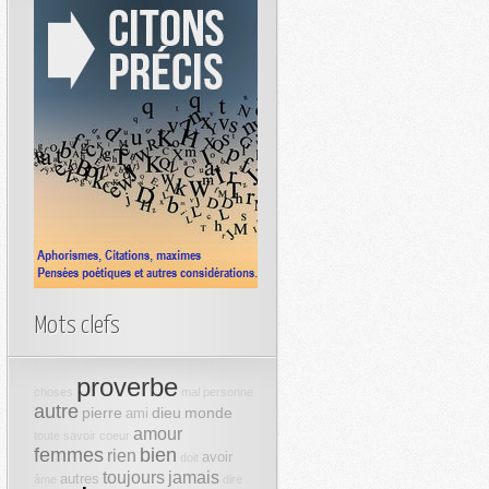
Mots clefs
proverbe
choses
mal
personne
autre
pierre
dieu
monde
ami
amour
toute
savoir
coeur
femmes
bien
rien
avoir
doit
toujours
jamais
autres
âme
dire