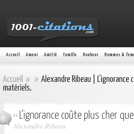
Accueil
Amour
Amitié
Famille
Bonheur
Hommes & fem
Accueil
»
»
Alexandre Ribeau | L’ignorance c
matériels.
L'ignorance coûte plus cher que
0
Alexandre Ribeau