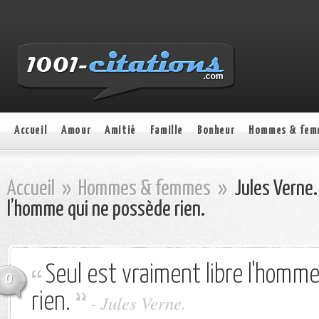
Accueil
Amour
Amitié
Famille
Bonheur
Hommes & fem
Accueil
»
Hommes & femmes
»
Jules Verne. 
l’homme qui ne possède rien.
Seul est vraiment libre l'homm
0
rien.
- Jules Verne.