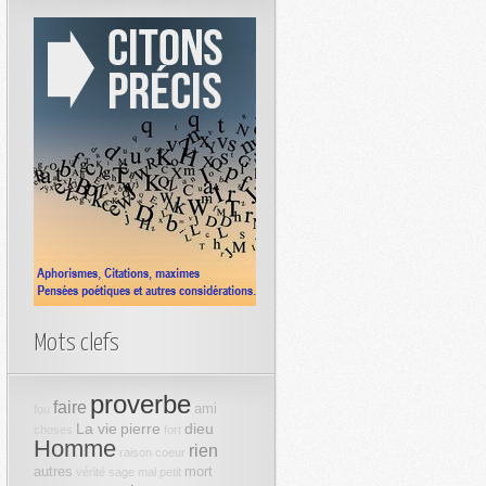
Mots clefs
proverbe
faire
ami
fou
La vie
pierre
dieu
choses
fort
Homme
rien
raison
coeur
autres
mort
vérité
sage
mal
petit