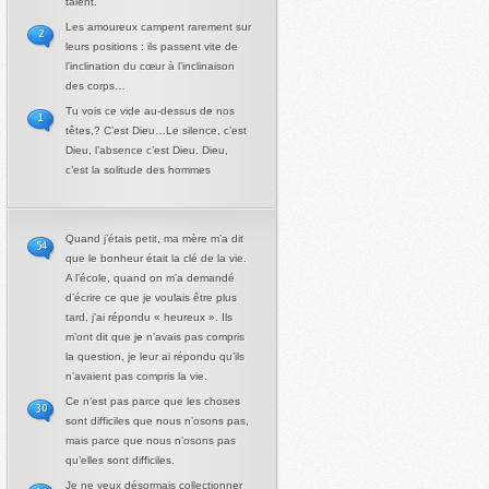
talent.
Les amoureux campent rarement sur
2
leurs positions : ils passent vite de
l’inclination du cœur à l’inclinaison
des corps…
Tu vois ce vide au-dessus de nos
1
têtes,? C’est Dieu…Le silence, c’est
Dieu, l’absence c’est Dieu. Dieu,
c’est la solitude des hommes
Quand j’étais petit, ma mère m’a dit
54
que le bonheur était la clé de la vie.
A l’école, quand on m’a demandé
d’écrire ce que je voulais être plus
tard, j’ai répondu « heureux ». Ils
m’ont dit que je n’avais pas compris
la question, je leur ai répondu qu’ils
n’avaient pas compris la vie.
Ce n’est pas parce que les choses
30
sont difficiles que nous n’osons pas,
mais parce que nous n’osons pas
qu’elles sont difficiles.
Je ne veux désormais collectionner