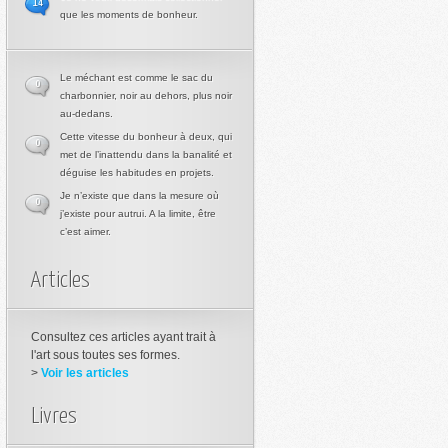
14
que les moments de bonheur.
Le méchant est comme le sac du
0
charbonnier, noir au dehors, plus noir
au-dedans.
Cette vitesse du bonheur à deux, qui
0
met de l’inattendu dans la banalité et
déguise les habitudes en projets.
Je n’existe que dans la mesure où
0
j’existe pour autrui. A la limite, être
c’est aimer.
Articles
Consultez ces articles ayant trait à
l'art sous toutes ses formes.
>
Voir les articles
Livres