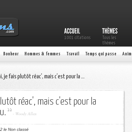
1001 citations
Tous les
thèmes
Bonheur
Hommes & femmes
Travail
Temps qui passe
Anim
, je fais plutôt réac’, mais c’est pour la …
 plutôt réac', mais c'est pour la
u.
- Woody Allen
2 le Non classé