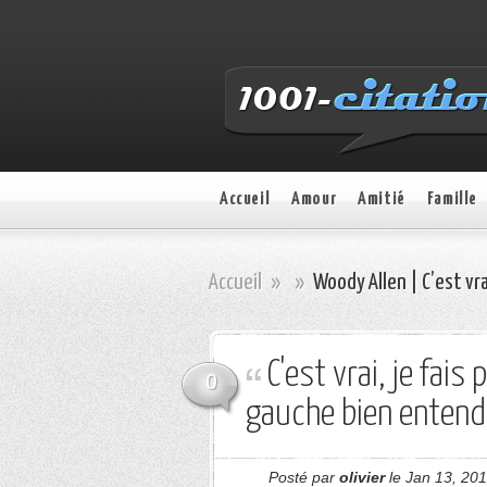
Accueil
Amour
Amitié
Famille
Accueil
»
»
Woody Allen | C’est vrai
C'est vrai, je fais
0
gauche bien entend
Posté par
olivier
le Jan 13, 201