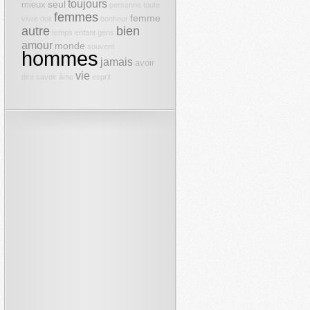
toujours
seul
mieux
personne
toute
femmes
femme
vivre
doit
bonheur
autre
bien
temps
enfant
gens
amour
monde
souvent
hommes
jamais
avoir
vie
dire
savoir
âme
esprit