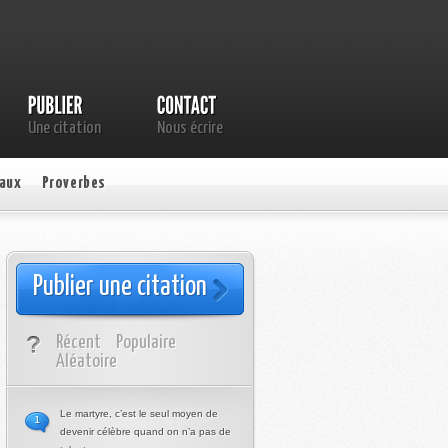
Une citation
Nous écrire
aux
Proverbes
Publier une citation
Récent
Populaire
Aléatoire
Le martyre, c’est le seul moyen de
1
devenir célèbre quand on n’a pas de