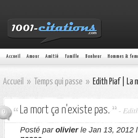
Accueil
Amour
Amitié
Famille
Bonheur
Hommes & fem
Accueil
»
Temps qui passe
»
Edith Piaf | La 
La mort ça n'existe pas.
- Edit
0
Posté par
olivier
le Jan 13, 2012 