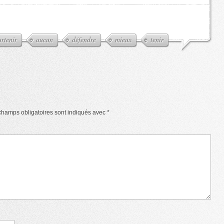
rtenir
aucun
défendre
mieux
tenir
champs obligatoires sont indiqués avec
*