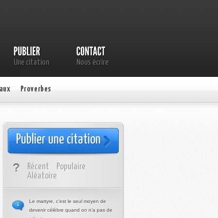
Une citation
Nous écrire
aux
Proverbes
Publier une citation
Récent
Populaire
Aléatoire
Le martyre, c’est le seul moyen de
1
devenir célèbre quand on n’a pas de