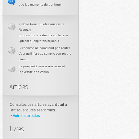
14
que les moments de bonheur.
« Notre Père qui êtes aux cieux
0
Restez-y
Et nous nous resterons sur la terre
Qui est quelquefois si jolie. »
Si l’homme ne comprend pas l’enfer,
0
c’est qu’il n’a pas compris son propre
coeur…
La prospérité révèle nos vices et
0
l’adversité nos vertus.
Articles
Consultez ces articles ayant trait à
l'art sous toutes ses formes.
>
Voir les articles
Livres