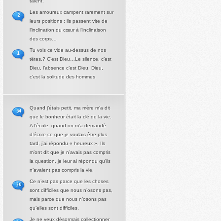
talent.
Les amoureux campent rarement sur
2
leurs positions : ils passent vite de
l’inclination du cœur à l’inclinaison
des corps…
Tu vois ce vide au-dessus de nos
1
têtes,? C’est Dieu…Le silence, c’est
Dieu, l’absence c’est Dieu. Dieu,
c’est la solitude des hommes
Quand j’étais petit, ma mère m’a dit
54
que le bonheur était la clé de la vie.
A l’école, quand on m’a demandé
d’écrire ce que je voulais être plus
tard, j’ai répondu « heureux ». Ils
m’ont dit que je n’avais pas compris
la question, je leur ai répondu qu’ils
n’avaient pas compris la vie.
Ce n’est pas parce que les choses
30
sont difficiles que nous n’osons pas,
mais parce que nous n’osons pas
qu’elles sont difficiles.
Je ne veux désormais collectionner