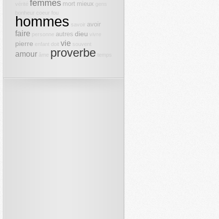
femmes
mort
mieux
vérité
gens
bonheur
coeur
fou
hommes
avoir
savoir
faire
dieu
autres
personne
vivre
vie
pierre
enfant
doit
souvent
proverbe
amour
âme
temps