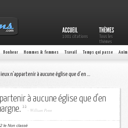
1001 citations
Tous les
thèmes
Bonheur
Hommes & femmes
Travail
Temps qui passe
Anim
mieux n’appartenir à aucune église que d’en …
ppartenir à aucune église que d'en
hargne.
- William Penn
2 le Non classé