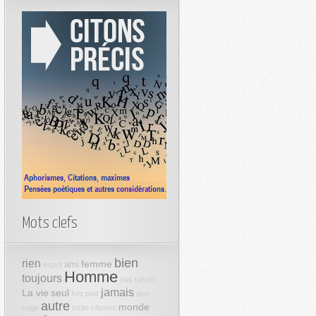
Mots clefs
bien
rien
femme
ami
esprit
Homme
toujours
mal
raison
jamais
La vie
seul
fort
petit
dire
autre
monde
sage
toute
choses