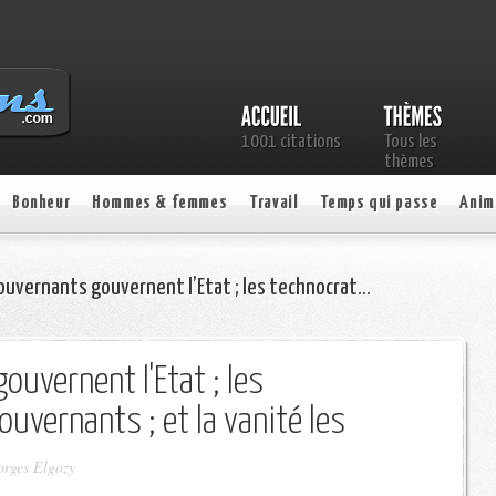
1001 citations
Tous les
thèmes
Bonheur
Hommes & femmes
Travail
Temps qui passe
Anim
ouvernants gouvernent l’Etat ; les technocrat…
ouvernent l'Etat ; les
ouvernants ; et la vanité les
orges Elgozy