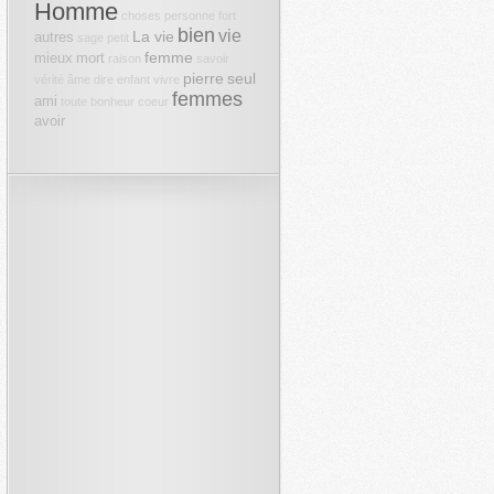
Homme
choses
personne
fort
bien
vie
La vie
autres
sage
petit
femme
mieux
mort
raison
savoir
pierre
seul
vérité
âme
dire
enfant
vivre
femmes
ami
toute
bonheur
coeur
avoir