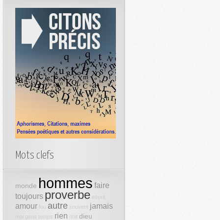
Mots clefs
hommes
faire
monde
proverbe
toujours
esprit
autre
amour
jamais
fou
souvent
rien
dieu
mal
gens
temps
doit