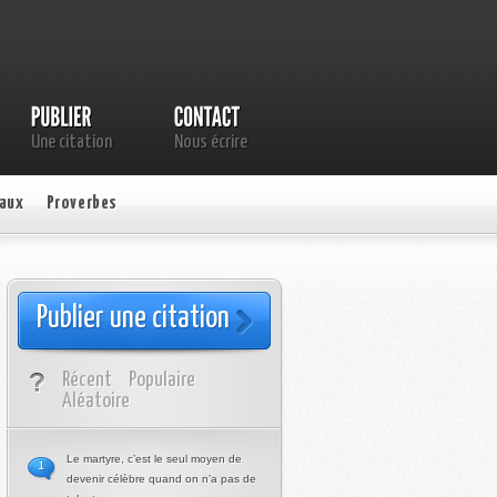
Une citation
Nous écrire
aux
Proverbes
Publier une citation
Récent
Populaire
Aléatoire
Le martyre, c’est le seul moyen de
1
devenir célèbre quand on n’a pas de