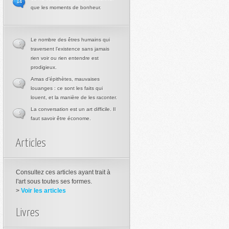
14
que les moments de bonheur.
Le nombre des êtres humains qui
0
traversent l’existence sans jamais
rien voir ou rien entendre est
prodigieux.
Amas d’épithètes, mauvaises
0
louanges : ce sont les faits qui
louent, et la manière de les raconter.
La conversation est un art difficile. Il
0
faut savoir être économe.
Articles
Consultez ces articles ayant trait à
l'art sous toutes ses formes.
>
Voir les articles
Livres