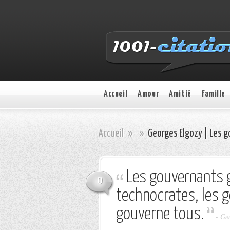
Accueil
Amour
Amitié
Famille
Accueil
»
»
Georges Elgozy | Les g
Les gouvernants g
0
technocrates, les g
gouverne tous.
- Ge