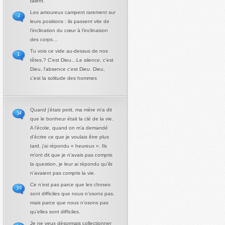
talent.
Les amoureux campent rarement sur
2
leurs positions : ils passent vite de
l’inclination du cœur à l’inclinaison
des corps…
Tu vois ce vide au-dessus de nos
1
têtes,? C’est Dieu…Le silence, c’est
Dieu, l’absence c’est Dieu. Dieu,
c’est la solitude des hommes
Quand j’étais petit, ma mère m’a dit
54
que le bonheur était la clé de la vie.
A l’école, quand on m’a demandé
d’écrire ce que je voulais être plus
tard, j’ai répondu « heureux ». Ils
m’ont dit que je n’avais pas compris
la question, je leur ai répondu qu’ils
n’avaient pas compris la vie.
Ce n’est pas parce que les choses
30
sont difficiles que nous n’osons pas,
mais parce que nous n’osons pas
qu’elles sont difficiles.
Je ne veux désormais collectionner