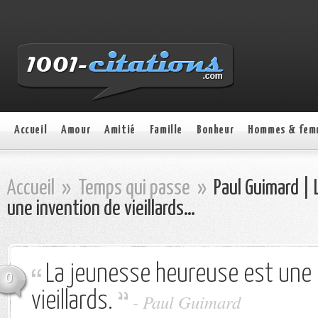
Accueil
Amour
Amitié
Famille
Bonheur
Hommes & fem
Accueil
»
Temps qui passe
»
Paul Guimard | 
une invention de vieillards…
La jeunesse heureuse est une 
0
vieillards.
- Paul Guimard