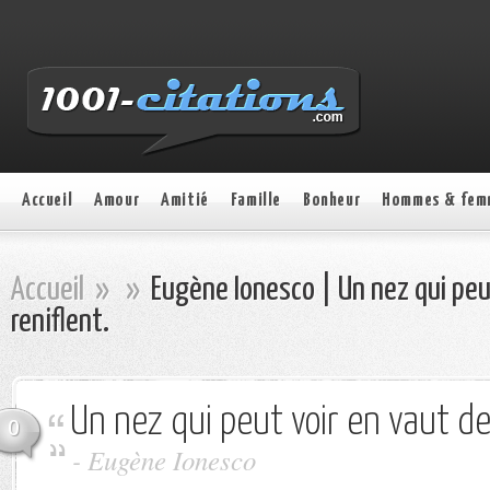
Accueil
Amour
Amitié
Famille
Bonheur
Hommes & fem
Accueil
»
»
Eugène Ionesco | Un nez qui peu
reniflent.
Un nez qui peut voir en vaut de
0
- Eugène Ionesco