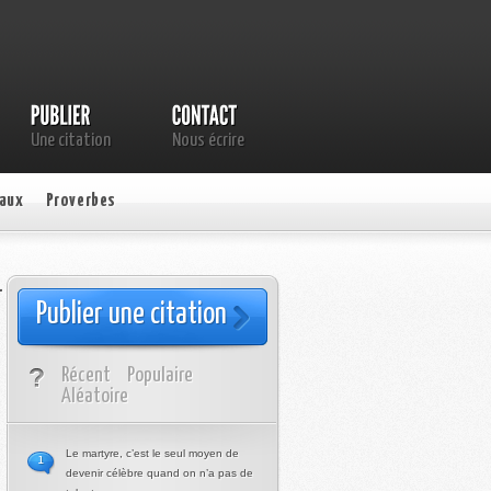
Une citation
Nous écrire
aux
Proverbes
…
Publier une citation
Récent
Populaire
Aléatoire
Le martyre, c’est le seul moyen de
1
devenir célèbre quand on n’a pas de