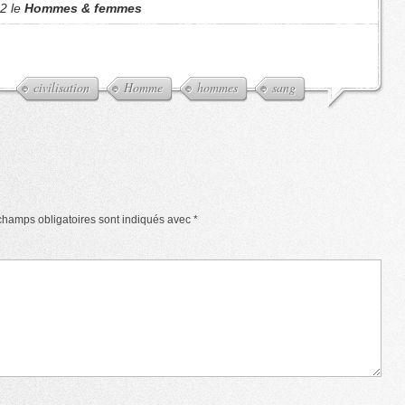
12 le
Hommes & femmes
civilisation
Homme
hommes
sang
champs obligatoires sont indiqués avec
*