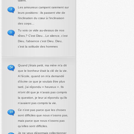
talent.
Les amoureux campent rarement sur
2
leurs positions : ils passent vite de
l’inclination du cœur à l’inclinaison
des corps…
Tu vois ce vide au-dessus de nos
1
têtes,? C’est Dieu…Le silence, c’est
Dieu, l’absence c’est Dieu. Dieu,
c’est la solitude des hommes
Quand j’étais petit, ma mère m’a dit
54
que le bonheur était la clé de la vie.
A l’école, quand on m’a demandé
d’écrire ce que je voulais être plus
tard, j’ai répondu « heureux ». Ils
m’ont dit que je n’avais pas compris
la question, je leur ai répondu qu’ils
n’avaient pas compris la vie.
Ce n’est pas parce que les choses
30
sont difficiles que nous n’osons pas,
mais parce que nous n’osons pas
qu’elles sont difficiles.
Je ne veux désormais collectionner