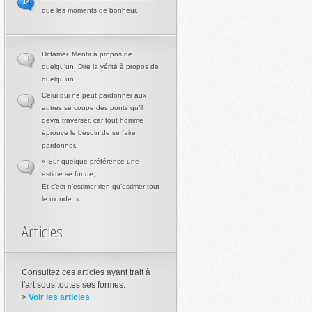
14
que les moments de bonheur.
Diffamer. Mentir à propos de
0
quelqu’un. Dire la vérité à propos de
quelqu’un.
Celui qui ne peut pardonner aux
0
autres se coupe des ponts qu’il
devra traverser, car tout homme
éprouve le besoin de se faire
pardonner.
« Sur quelque préférence une
0
estime se fonde,
Et c’est n’estimer rien qu’estimer tout
le monde. »
Articles
Consultez ces articles ayant trait à
l'art sous toutes ses formes.
>
Voir les articles