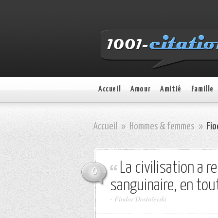
Accueil
Amour
Amitié
Famille
Accueil
»
Hommes & femmes
»
Fio
La civilisation a 
0
sanguinaire, en tou
- Fiodor Dostoïevski