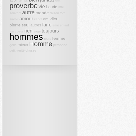
avoir
temps
doit
proverbe
vie
La vie
mal
autre
monde
souvent
raison
fort
amour
dieu
ami
savoir
esprit
faire
pierre
seul
autres
âme
enfant
rien
toujours
fou
coeur
sage
hommes
femme
toute
Homme
mieux
gens
personne
petit
vérité
choses