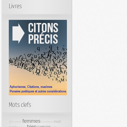
Livres
Mots clefs
femmes
mort
dire
vivre
bonheur
bien
jamais