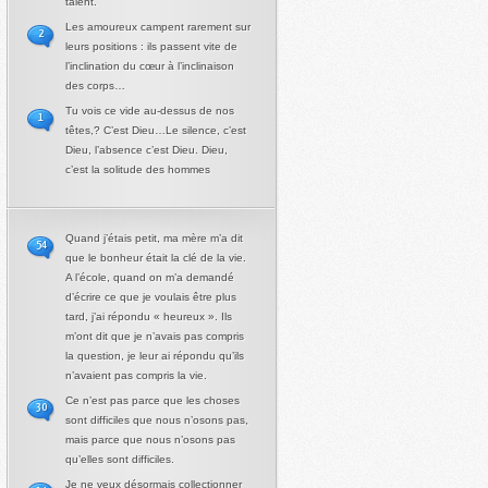
talent.
Les amoureux campent rarement sur
2
leurs positions : ils passent vite de
l’inclination du cœur à l’inclinaison
des corps…
Tu vois ce vide au-dessus de nos
1
têtes,? C’est Dieu…Le silence, c’est
Dieu, l’absence c’est Dieu. Dieu,
c’est la solitude des hommes
Quand j’étais petit, ma mère m’a dit
54
que le bonheur était la clé de la vie.
A l’école, quand on m’a demandé
d’écrire ce que je voulais être plus
tard, j’ai répondu « heureux ». Ils
m’ont dit que je n’avais pas compris
la question, je leur ai répondu qu’ils
n’avaient pas compris la vie.
Ce n’est pas parce que les choses
30
sont difficiles que nous n’osons pas,
mais parce que nous n’osons pas
qu’elles sont difficiles.
Je ne veux désormais collectionner