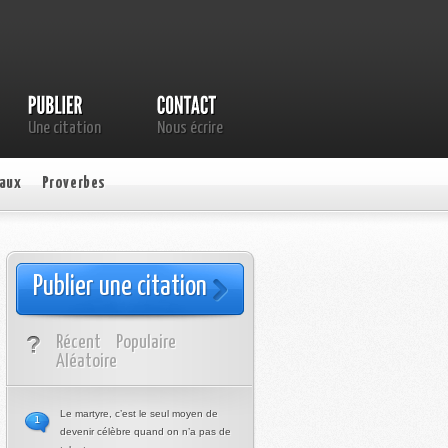
Une citation
Nous écrire
aux
Proverbes
Publier une citation
Récent
Populaire
Aléatoire
Le martyre, c’est le seul moyen de
1
devenir célèbre quand on n’a pas de