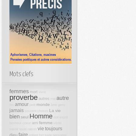
Mots clefs
femmes
mort
vivre
proverbe
autre
autres
mal
amour
monde
fou
petit
âme
gens
jamais
La vie
souvent
choses
Homme
bien
seul
doit
esprit
femme
ami
bonheur
coeur
vérité
vie
toujours
savoir
toute
raison
faire
dieu
enfant
fort
sage
personne