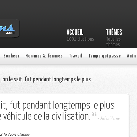
1001 citations
Tous les
thèmes
Bonheur
Hommes & femmes
Travail
Temps qui passe
Anim
, on le sait, fut pendant longtemps le plus …
ait, fut pendant longtemps le plus
 véhicule de la civilisation.
- Jules Verne
2 le Non classé