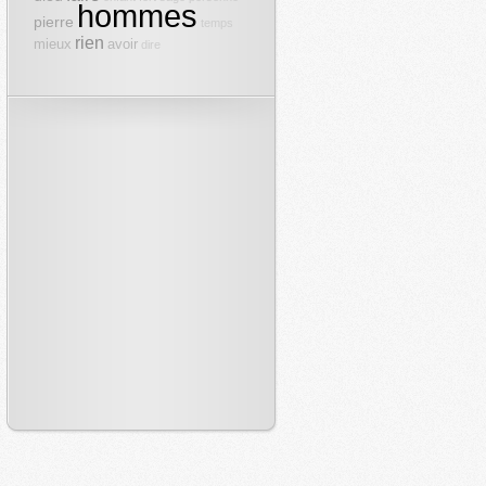
hommes
pierre
temps
rien
mieux
avoir
dire