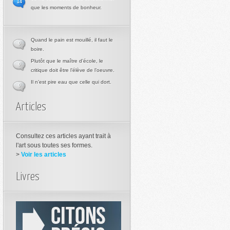
14
que les moments de bonheur.
Quand le pain est mouillé, il faut le
0
boire.
Plutôt que le maître d’école, le
0
critique doit être l’élève de l’oeuvre.
Il n’est pire eau que celle qui dort.
0
Articles
Consultez ces articles ayant trait à
l'art sous toutes ses formes.
>
Voir les articles
Livres