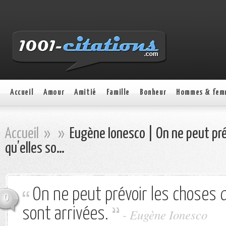
Accueil
Amour
Amitié
Famille
Bonheur
Hommes & fem
Accueil
»
»
Eugène Ionesco | On ne peut pré
qu’elles so…
On ne peut prévoir les choses q
0
sont arrivées.
- Eugène Ionesco