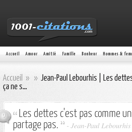
Accueil
Amour
Amitié
Famille
Bonheur
Hommes & fem
Accueil
»
»
Jean-Paul Lebourhis | Les dette
ça ne s…
Les dettes c'est pas comme un 
0
partage pas.
- Jean-Paul Lebourhis