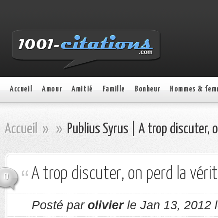
Accueil
Amour
Amitié
Famille
Bonheur
Hommes & fem
Accueil
»
»
Publius Syrus | A trop discuter, o
A trop discuter, on perd la vérit
0
Posté par
olivier
le Jan 13, 2012 