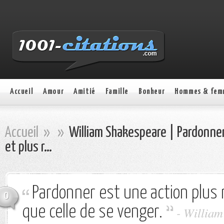
Accueil
Amour
Amitié
Famille
Bonheur
Hommes & fem
Accueil
»
»
William Shakespeare | Pardonner
et plus r…
Pardonner est une action plus n
0
que celle de se venger.
- Willia