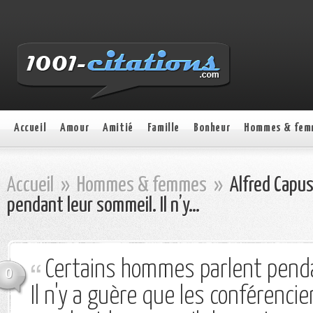
Accueil
Amour
Amitié
Famille
Bonheur
Hommes & fem
Accueil
»
Hommes & femmes
»
Alfred Capus
pendant leur sommeil. Il n’y…
Certains hommes parlent penda
0
Il n'y a guère que les conférencie