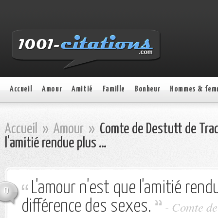
Accueil
Amour
Amitié
Famille
Bonheur
Hommes & fem
Accueil
»
Amour
»
Comte de Destutt de Trac
l’amitié rendue plus …
L'amour n'est que l'amitié rendu
0
différence des sexes.
- Comte de