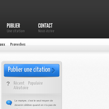
Une citation
Nous écrire
aux
Proverbes
Publier une citation
Récent
Populaire
Aléatoire
Le martyre, c’est le seul moyen de
1
devenir célèbre quand on n’a pas de