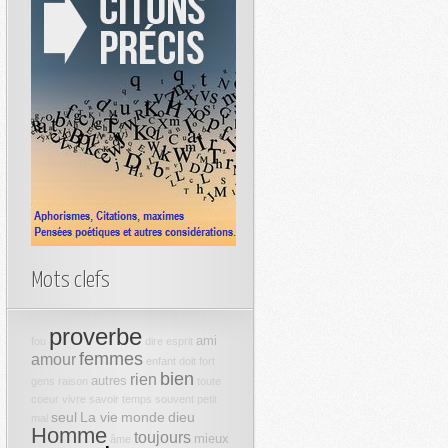
Mots clefs
proverbe
ami
fou
dire
esprit
femmes
amour
enfant
doit
fort
bien
rien
autres
gens
raison
toute
coeur
vivre
savoir
temps
souvent
petit
seul
La vie
monde
dieu
mal
Homme
toujours
mieux
âme