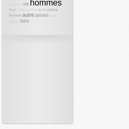
hommes
vie
personne
pierre
mort
avoir
vérité
bonheur
autre
jamais
femme
sage
faire
choses