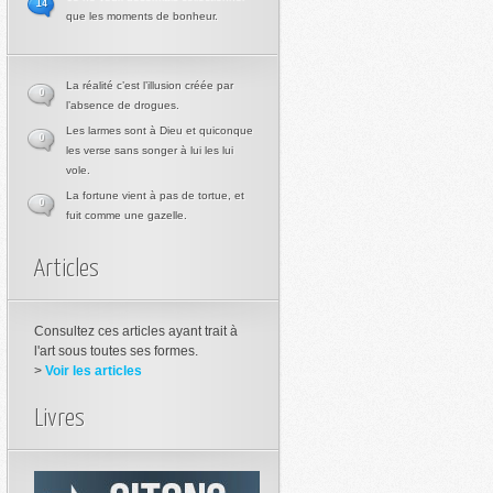
14
que les moments de bonheur.
La réalité c’est l’illusion créée par
0
l’absence de drogues.
Les larmes sont à Dieu et quiconque
0
les verse sans songer à lui les lui
vole.
La fortune vient à pas de tortue, et
0
fuit comme une gazelle.
Articles
Consultez ces articles ayant trait à
l'art sous toutes ses formes.
>
Voir les articles
Livres