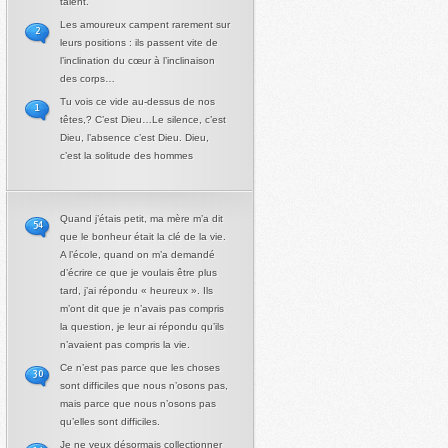
talent.
Les amoureux campent rarement sur
2
leurs positions : ils passent vite de
l’inclination du cœur à l’inclinaison
des corps…
Tu vois ce vide au-dessus de nos
1
têtes,? C’est Dieu…Le silence, c’est
Dieu, l’absence c’est Dieu. Dieu,
c’est la solitude des hommes
Quand j’étais petit, ma mère m’a dit
54
que le bonheur était la clé de la vie.
A l’école, quand on m’a demandé
d’écrire ce que je voulais être plus
tard, j’ai répondu « heureux ». Ils
m’ont dit que je n’avais pas compris
la question, je leur ai répondu qu’ils
n’avaient pas compris la vie.
Ce n’est pas parce que les choses
30
sont difficiles que nous n’osons pas,
mais parce que nous n’osons pas
qu’elles sont difficiles.
Je ne veux désormais collectionner