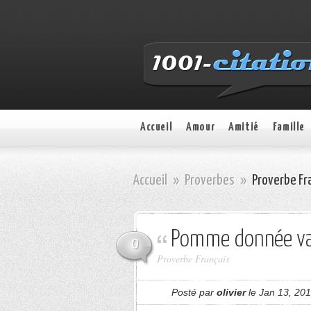
Accueil
Amour
Amitié
Famille
Accueil
»
Proverbes
»
Proverbe Fr
Pomme donnée va
0
Proverbe Français
Posté par
olivier
le Jan 13, 20