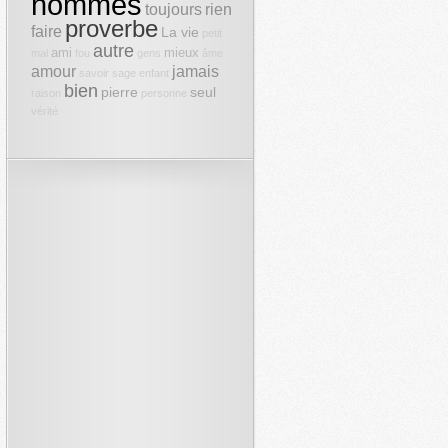
hommes
toujours
rien
proverbe
faire
La vie
petit
autre
ami
mieux
mal
fou
gens
âme
amour
jamais
savoir
sage
enfant
bien
pierre
seul
raison
personne
vérité