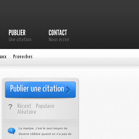
Une citation
Nous écrire
aux
Proverbes
Publier une citation
Récent
Populaire
Aléatoire
Le martyre, c’est le seul moyen de
1
devenir célèbre quand on n’a pas de