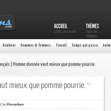
1001 citations
Tous les
thèmes
Bonheur
Hommes & femmes
Travail
Temps qui passe
Anim
ançais | Pomme donnée vaut mieux que pomme pourrie.
ut mieux que pomme pourrie.
-
12 le
Proverbes