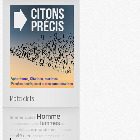
Mots clefs
Homme
femme
autres
femmes
bonheur
toute
vivre
dire
monde
avoir
mort
esprit
doit
souvent
vie
dieu
fort
choses
temps
coeur