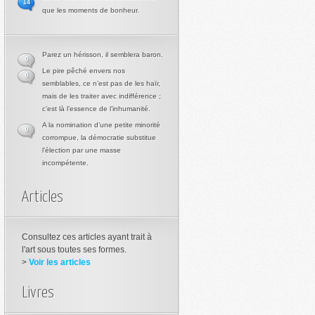
14
que les moments de bonheur.
Parez un hérisson, il semblera baron.
0
Le pire pêché envers nos
0
semblables, ce n’est pas de les haïr,
mais de les traiter avec indifférence ;
c’est là l’essence de l’inhumanité.
A la nomination d’une petite minorité
0
corrompue, la démocratie substitue
l’élection par une masse
incompétente.
Articles
Consultez ces articles ayant trait à
l'art sous toutes ses formes.
>
Voir les articles
Livres