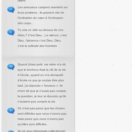
talent.
Les amoureux campent rarement sur
2
leurs positions : ils passent vite de
l’inclination du cœur à l’inclinaison
des corps…
Tu vois ce vide au-dessus de nos
1
têtes,? C’est Dieu…Le silence, c’est
Dieu, l’absence c’est Dieu. Dieu,
c’est la solitude des hommes
Quand j’étais petit, ma mère m’a dit
54
que le bonheur était la clé de la vie.
A l’école, quand on m’a demandé
d’écrire ce que je voulais être plus
tard, j’ai répondu « heureux ». Ils
m’ont dit que je n’avais pas compris
la question, je leur ai répondu qu’ils
n’avaient pas compris la vie.
Ce n’est pas parce que les choses
30
sont difficiles que nous n’osons pas,
mais parce que nous n’osons pas
qu’elles sont difficiles.
Je ne veux désormais collectionner