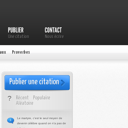
Une citation
Nous écrire
aux
Proverbes
Publier une citation
Récent
Populaire
Aléatoire
Le martyre, c’est le seul moyen de
1
devenir célèbre quand on n’a pas de