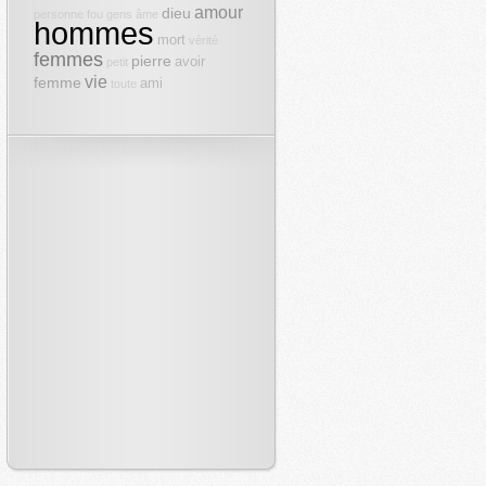
amour
dieu
personne
fou
gens
âme
hommes
mort
vérité
femmes
pierre
avoir
petit
vie
femme
ami
toute