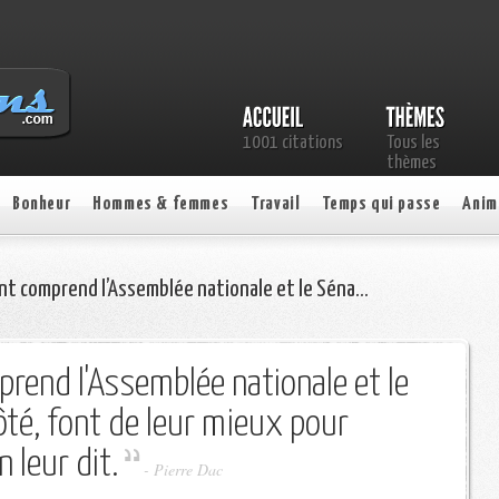
1001 citations
Tous les
thèmes
Bonheur
Hommes & femmes
Travail
Temps qui passe
Anim
ent comprend l’Assemblée nationale et le Séna…
rend l'Assemblée nationale et le
côté, font de leur mieux pour
 leur dit.
- Pierre Dac