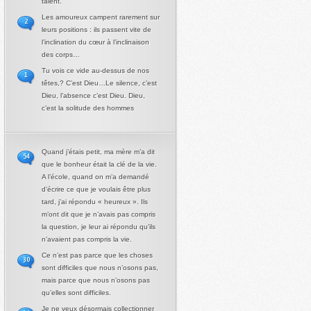
talent.
Les amoureux campent rarement sur
2
leurs positions : ils passent vite de
l’inclination du cœur à l’inclinaison
des corps…
Tu vois ce vide au-dessus de nos
1
têtes,? C’est Dieu…Le silence, c’est
Dieu, l’absence c’est Dieu. Dieu,
c’est la solitude des hommes
Quand j’étais petit, ma mère m’a dit
54
que le bonheur était la clé de la vie.
A l’école, quand on m’a demandé
d’écrire ce que je voulais être plus
tard, j’ai répondu « heureux ». Ils
m’ont dit que je n’avais pas compris
la question, je leur ai répondu qu’ils
n’avaient pas compris la vie.
Ce n’est pas parce que les choses
30
sont difficiles que nous n’osons pas,
mais parce que nous n’osons pas
qu’elles sont difficiles.
Je ne veux désormais collectionner