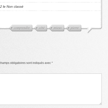
2 le Non classé
comprendre
côté
mieux
pierre
champs obligatoires sont indiqués avec
*