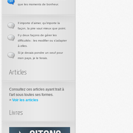
14
que les moments de bonheur.
Il importe d’aimer, qu’importe la
0
façon, la pire vaut mieux que point.
Il y deux façons de gérer les
0
difficultés : les modifier ou s’adapter
à elles.
Si je devais pondre un oeuf pour
0
mon pays, je le ferais.
Articles
Consultez ces articles ayant trait à
l'art sous toutes ses formes.
>
Voir les articles
Livres