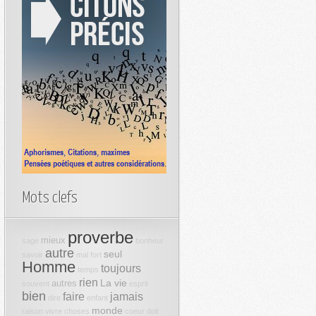
Mots clefs
proverbe
mieux
sage
bonheur
autre
seul
savoir
mal
fort
Homme
toujours
temps
rien
La vie
autres
souvent
esprit
bien
faire
jamais
dire
enfant
monde
raison
vivre
choses
coeur
doit