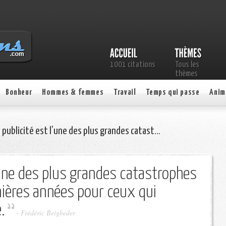
1001 citations
Tous les
thèmes
Bonheur
Hommes & femmes
Travail
Temps qui passe
Anim
 publicité est l’une des plus grandes catast…
l'une des plus grandes catastrophes
nières années pour ceux qui
.
- Frédéric Beigbeder