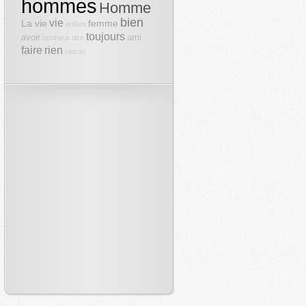
hommes
Homme
bien
vie
La vie
femme
enfant
toujours
avoir
ami
bonheur
dire
faire
rien
raison