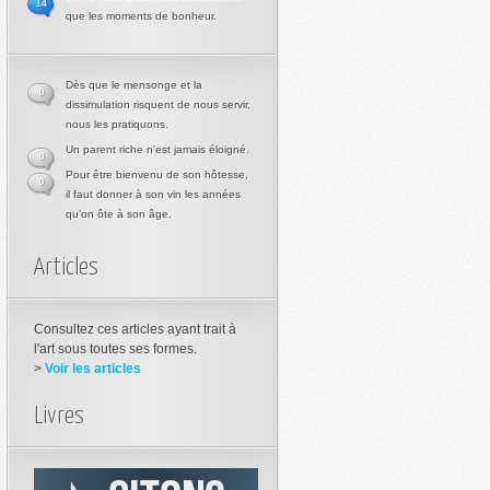
14
que les moments de bonheur.
Dès que le mensonge et la
0
dissimulation risquent de nous servir,
nous les pratiquons.
Un parent riche n’est jamais éloigné.
0
Pour être bienvenu de son hôtesse,
0
il faut donner à son vin les années
qu’on ôte à son âge.
Articles
Consultez ces articles ayant trait à
l'art sous toutes ses formes.
>
Voir les articles
Livres