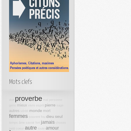
Mots clefs
proverbe
doit
mal
personne
pierre
mieux
gens
vivre
esprit
sage
monde
autres
mort
vérité
femmes
dieu
seul
souvent
fou
jamais
temps
âme
savoir
fort
choses
autre
amour
petit
coeur
toute