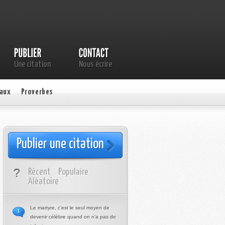
Une citation
Nous écrire
aux
Proverbes
Publier une citation
Récent
Populaire
Aléatoire
Le martyre, c’est le seul moyen de
1
devenir célèbre quand on n’a pas de