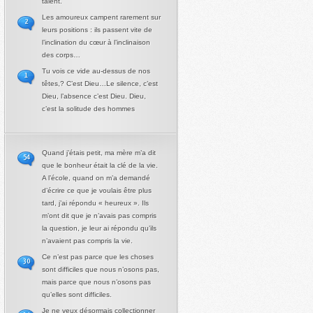
talent.
Les amoureux campent rarement sur
2
leurs positions : ils passent vite de
l’inclination du cœur à l’inclinaison
des corps…
Tu vois ce vide au-dessus de nos
1
têtes,? C’est Dieu…Le silence, c’est
Dieu, l’absence c’est Dieu. Dieu,
c’est la solitude des hommes
Quand j’étais petit, ma mère m’a dit
54
que le bonheur était la clé de la vie.
A l’école, quand on m’a demandé
d’écrire ce que je voulais être plus
tard, j’ai répondu « heureux ». Ils
m’ont dit que je n’avais pas compris
la question, je leur ai répondu qu’ils
n’avaient pas compris la vie.
Ce n’est pas parce que les choses
30
sont difficiles que nous n’osons pas,
mais parce que nous n’osons pas
qu’elles sont difficiles.
Je ne veux désormais collectionner