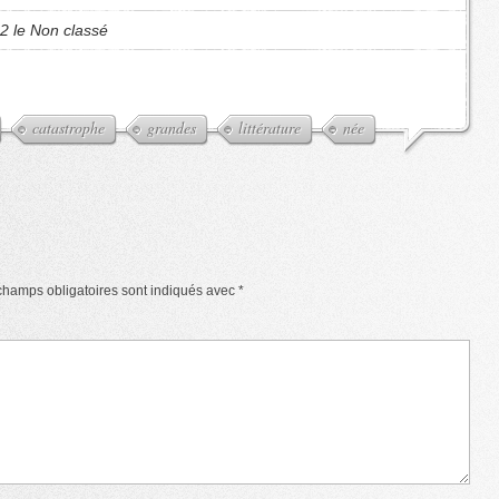
2 le Non classé
catastrophe
grandes
littérature
née
champs obligatoires sont indiqués avec
*