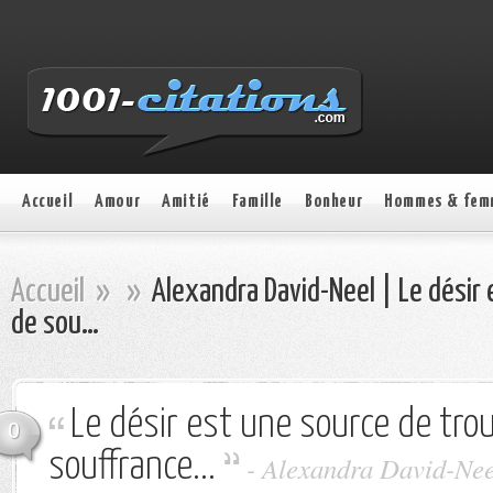
Accueil
Amour
Amitié
Famille
Bonheur
Hommes & fem
Accueil
»
»
Alexandra David-Neel | Le désir 
de sou…
Le désir est une source de trou
0
souffrance...
- Alexandra David-Nee