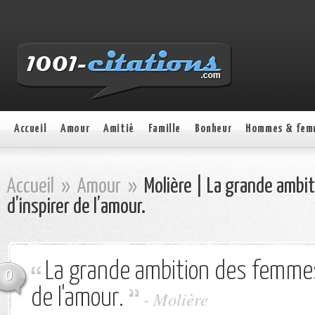
Accueil
Amour
Amitié
Famille
Bonheur
Hommes & fem
Accueil
»
Amour
»
Molière | La grande ambi
d’inspirer de l’amour.
La grande ambition des femmes
0
de l'amour.
- Molière