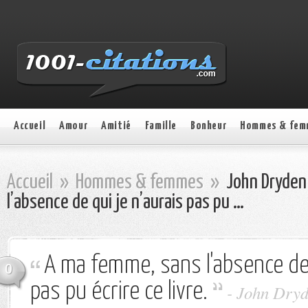
Accueil
Amour
Amitié
Famille
Bonheur
Hommes & fem
Accueil
»
Hommes & femmes
»
John Dryden
l’absence de qui je n’aurais pas pu …
A ma femme, sans l'absence de 
0
pas pu écrire ce livre.
- John Dry