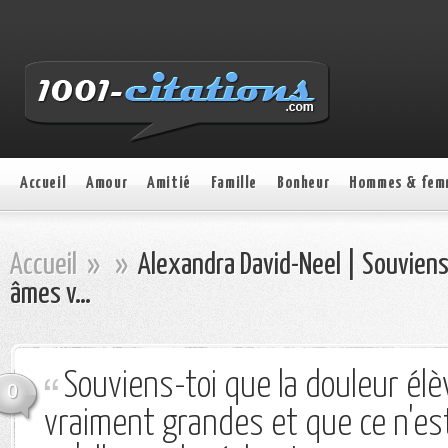
Accueil
Amour
Amitié
Famille
Bonheur
Hommes & fem
Accueil
»
»
Alexandra David-Neel | Souviens-
âmes v…
Souviens-toi que la douleur él
0
vraiment grandes et que ce n'est