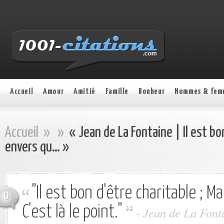
Accueil
Amour
Amitié
Famille
Bonheur
Hommes & fem
Accueil
»
»
« Jean de La Fontaine | Il est bon
envers qu… »
"Il est bon d'être charitable ; M
0
C'est là le point."
- Jean de La Font